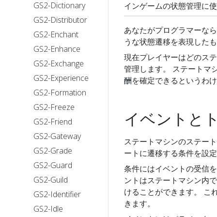
GS2-Dictionary
インゲームの状態管理に使
GS2-Distributor
あなたがプログラマーなら
GS2-Enchant
うな状態遷移を表現したも
GS2-Enhance
現在プレイヤーはどのステ
GS2-Exchange
管理します。 ステートマ
GS2-Experience
酬を確定できるというわけ
GS2-Formation
GS2-Freeze
イベントと
GS2-Friend
GS2-Gateway
ステートマシンのステート
GS2-Grade
ートに遷移する条件を設定
GS2-Guard
条件にはイベントの受信を
GS2-Guild
ントはステートマシン内で
けることができます。 こ
GS2-Identifier
きます。
GS2-Idle