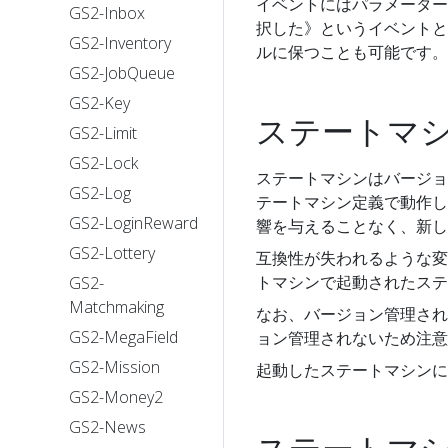
イベントにはパラメーター
GS2-Inbox
択した》というイベントと
GS2-Inventory
ルに保つことも可能です。
GS2-JobQueue
GS2-Key
ステートマ
GS2-Limit
GS2-Lock
ステートマシンはバージョ
GS2-Log
テートマシン定義で動作し
GS2-LoginReward
響を与えることなく、新し
GS2-Lottery
互換性が失われるような変
トマシンで起動されたステ
GS2-
Matchmaking
なお、バージョン管理される
GS2-MegaField
ョン管理されないため注意
GS2-Mission
起動したステートマシン
GS2-Money2
GS2-News