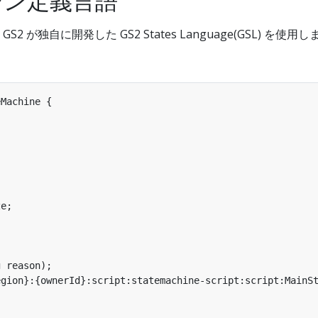
シン定義言語
 が独自に開発した GS2 States Language(GSL) を使用
Machine {

e;

 reason);

gion}:{ownerId}:script:statemachine-script:script:MainSt