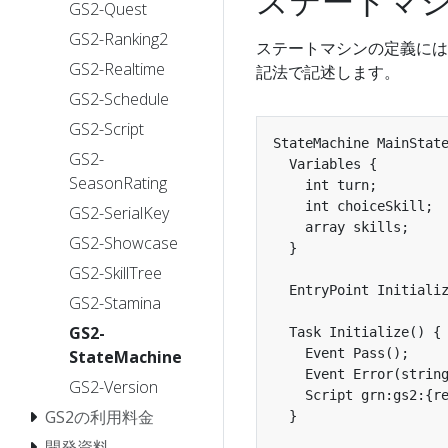
ステートマ
GS2-Quest
GS2-Ranking2
ステートマシンの定義には GS2
GS2-Realtime
記法で記述します。
GS2-Schedule
GS2-Script
StateMachine MainState
GS2-
  Variables {

SeasonRating
    int turn;

    int choiceSkill;

GS2-SerialKey
    array skills;

GS2-Showcase
  }

GS2-SkillTree
  EntryPoint Initializ
GS2-Stamina
GS2-
  Task Initialize() {

    Event Pass();

StateMachine
    Event Error(string
GS2-Version
    Script grn:gs2:{re
GS2の利用料金
  }

開発資料