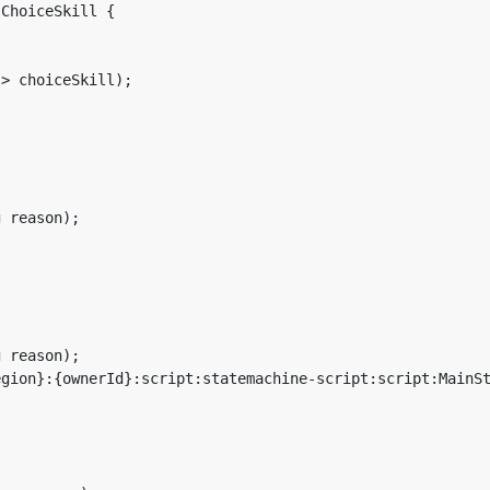
ChoiceSkill {





> choiceSkill);

 reason);

 reason);

gion}:{ownerId}:script:statemachine-script:script:MainSt