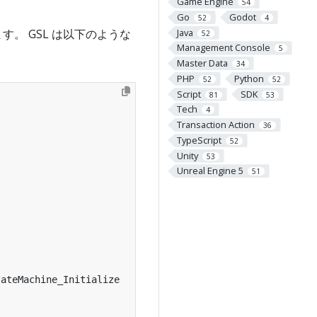
Game Engine
54
Go
Godot
52
4
Java
します。 GSL は以下のような
52
Management Console
5
Master Data
34
PHP
Python
52
52
Script
SDK
81
53
Tech
4
Transaction Action
36
TypeScript
52
Unity
53
Unreal Engine 5
51
ateMachine_Initialize
