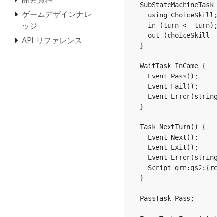
  SubStateMachineTask 
ゲームデザインナレ
    using ChoiceSkill;
ッジ
    in (turn <- turn);
    out (choiceSkill -
API リファレンス
  }

  WaitTask InGame {

    Event Pass();

    Event Fail();

    Event Error(string
  }

  Task NextTurn() {

    Event Next();

    Event Exit();

    Event Error(string
    Script grn:gs2:{re
  }

  PassTask Pass;
