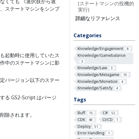
なくても 《選択肢から選
(ステートマシンの投機的
、ステートマシンをシンプ
実行)
詳細なリファレンス
Categories
Knowledge/Engagement
8
も起動時に使用していたス
Knowledge/Gamebalance
3
作中のステートマシンに影
Knowledge/Law
3
Knowledge/Metagame
10
定バージョン以下のステー
Knowledge/Monetize
4
Knowledge/Satisfy
4
2-Script はバージ
Tags
Buff
C#
15
52
削除されます。
CDK
CI/CD
48
1
Deploy
51
Error Handling
1