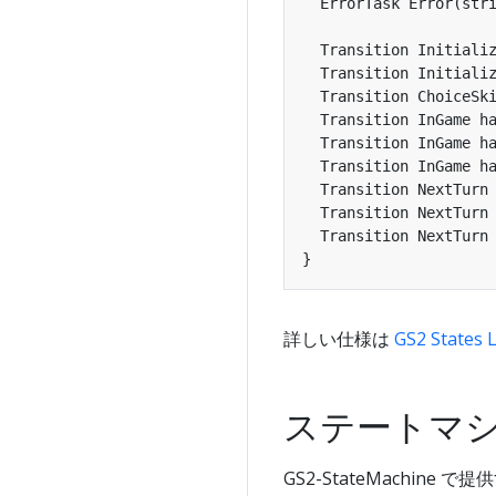
  ErrorTask Error(stri
  Transition Initializ
  Transition Initializ
  Transition ChoiceSki
  Transition InGame ha
  Transition InGame ha
  Transition InGame ha
  Transition NextTurn 
  Transition NextTurn 
  Transition NextTurn 
}
詳しい仕様は
GS2 Stat
ステートマ
GS2-StateMachin