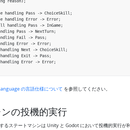
ng reason);

e handling Pass -> ChoiceSkill;

e handling Error -> Error;

ll handling Pass -> InGame;

ndling Pass -> NextTurn;

ndling Fail -> Pass;

ndling Error -> Error;

handling Next -> ChoiceSkill;

handling Exit -> Pass;

handling Error -> Error;

es Language の言語仕様について
を参照してください。
シンの投機的実行
e で提供するステートマシンは Unity と Godot において投機的