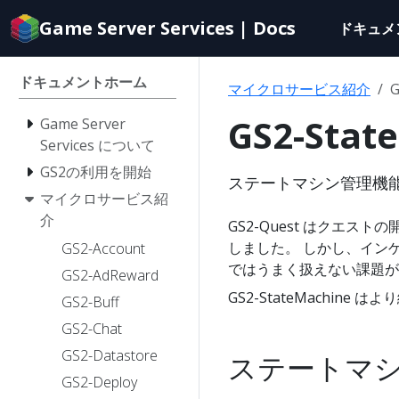
Documentation
Game Server Services | Docs
ドキュメ
index
for
AI
ドキュメントホーム
マイクロサービス紹介
G
agents
GS2-Stat
Game Server
Services について
GS2の利用を開始
ステートマシン管理機
マイクロサービス紹
介
GS2-Quest はクエ
しました。 しかし、インゲ
GS2-Account
ではうまく扱えない課題が
GS2-AdReward
GS2-StateMachi
GS2-Buff
GS2-Chat
GS2-Datastore
ステートマ
GS2-Deploy