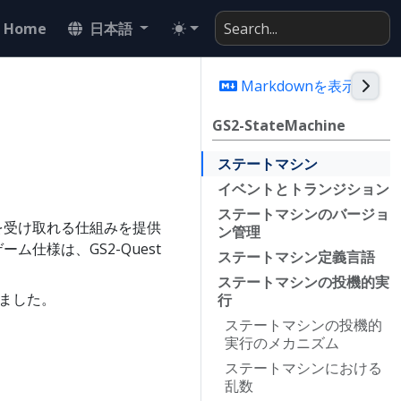
Home
日本語
Togg
Markdownを表示
GS2-StateMachine
ステートマシン
イベントとトランジション
ステートマシンのバージョ
酬を受け取れる仕組みを提供
ン管理
仕様は、GS2-Quest
ステートマシン定義言語
ステートマシンの投機的実
れました。
行
ステートマシンの投機的
実行のメカニズム
ステートマシンにおける
乱数