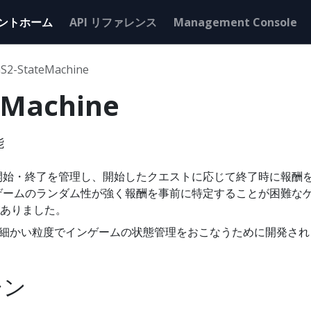
ントホーム
API リファレンス
Management Console
S2-StateMachine
eMachine
能
ストの開始・終了を管理し、開始したクエストに応じて終了時に報
ームのランダム性が強く報酬を事前に特定することが困難なゲーム
ありました。
ne はより細かい粒度でインゲームの状態管理をおこなうために開発さ
シン