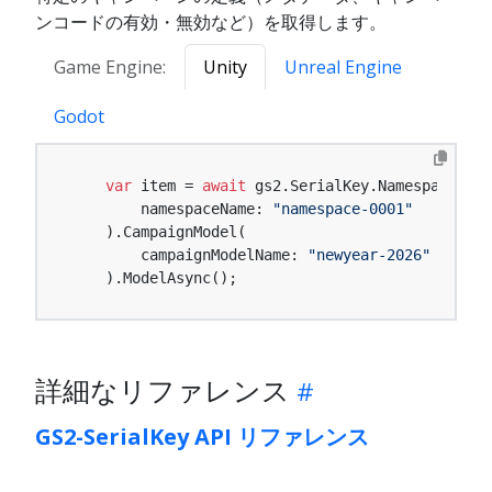
ンコードの有効・無効など）を取得します。
Game Engine:
Unity
Unreal Engine
Godot
var
 item = 
await
 gs2.SerialKey.Namespace(

        namespaceName: 
"namespace-0001"
    ).CampaignModel(

        campaignModelName: 
"newyear-2026"
    ).ModelAsync();
詳細なリファレンス
GS2-SerialKey API リファレンス