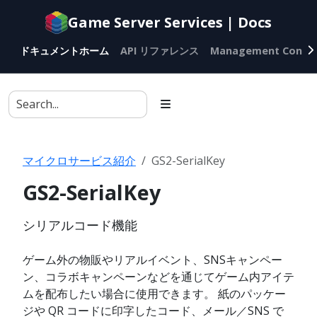
Documentation
Game Server Services | Docs
index
for
ドキュメントホーム
API リファレンス
Management Conso
AI
agents
マイクロサービス紹介
GS2-SerialKey
GS2-SerialKey
シリアルコード機能
ゲーム外の物販やリアルイベント、SNSキャンペー
ン、コラボキャンペーンなどを通じてゲーム内アイテ
ムを配布したい場合に使用できます。 紙のパッケー
ジや QR コードに印字したコード、メール／SNS で