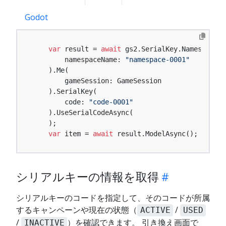
Godot
var
 result = 
await
 gs2.SerialKey.Namespace(

        namespaceName: 
"namespace-0001"
    ).Me(

        gameSession: GameSession

    ).SerialKey(

        code: 
"code-0001"
    ).UseSerialCodeAsync(

    );

var
 item = 
await
 result.ModelAsync();
シリアルキーの情報を取得
シリアルキーのコードを指定して、そのコードが所属
するキャンペーンや現在の状態（
/
ACTIVE
USED
/
）を確認できます。 引き換え画面で
INACTIVE