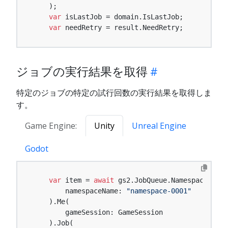
    );

var
 isLastJob = domain.IsLastJob;

var
 needRetry = result.NeedRetry;
ジョブの実行結果を取得
特定のジョブの特定の試行回数の実行結果を取得しま
す。
Game Engine:
Unity
Unreal Engine
Godot
var
 item = 
await
 gs2.JobQueue.Namespace(

        namespaceName: 
"namespace-0001"
    ).Me(

        gameSession: GameSession

    ).Job(
