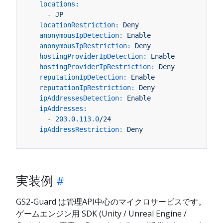
locations:
-
JP
locationRestriction:
Deny
anonymousIpDetection:
Enable
anonymousIpRestriction:
Deny
hostingProviderIpDetection:
Enable
hostingProviderIpRestriction:
Deny
reputationIpDetection:
Enable
reputationIpRestriction:
Deny
ipAddressesDetection:
Enable
ipAddresses:
-
203.0
.113
.0
/24
ipAddressRestriction:
Deny
実装例
GS2-Guard は管理API中心のマイクロサービスです。
ゲームエンジン用 SDK (Unity / Unreal Engine /