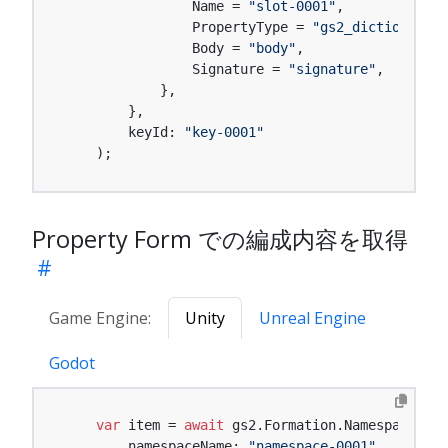
                Name = 
"slot-0001"
,

                PropertyType = 
"gs2_dictionary"
,

                Body = 
"body"
,

                Signature = 
"signature"
,

            },

        },

        keyId: 
"key-0001"
    );
Property Form での編成内容を取得
Game Engine:
Unity
Unreal Engine
Godot
var
 item = 
await
 gs2.Formation.Namespace(

        namespaceName: 
"namespace-0001"