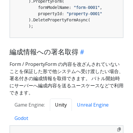
    ).PropertyForm(

        formModelName: 
"form-0001"
,

        propertyId: 
"property-0001"
    ).DeletePropertyFormAsync(

    );
編成情報への署名取得
Form / PropertyForm の内容を改ざんされていない
ことを保証した形で他システムへ受け渡したい場合、
署名付きの編成情報を取得できます。 バトル開始時
にサーバーへ編成内容を送るユースケースなどで利用
できます。
Game Engine:
Unity
Unreal Engine
Godot