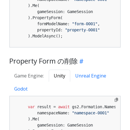
    ).Me(

        gameSession: GameSession

    ).PropertyForm(

        formModelName: 
"form-0001"
,

        propertyId: 
"property-0001"
    ).ModelAsync();
Property Form の削除
Game Engine:
Unity
Unreal Engine
Godot
var
 result = 
await
 gs2.Formation.Namespace(

        namespaceName: 
"namespace-0001"
    ).Me(

        gameSession: GameSession
