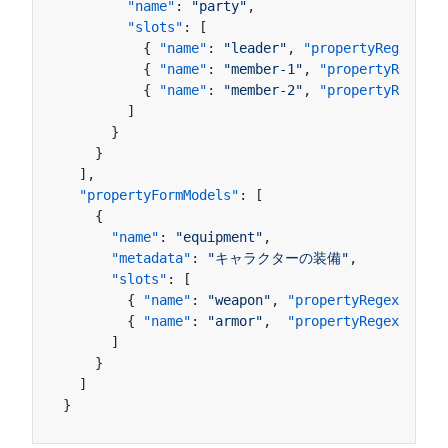
"name"
:
"party"
,
"slots"
:
[
{
"name"
:
"leader"
,
"propertyRegex"
:
"
{
"name"
:
"member-1"
,
"propertyRegex"
:
{
"name"
:
"member-2"
,
"propertyRegex"
:
]
}
}
]
,
"propertyFormModels"
:
[
{
"name"
:
"equipment"
,
"metadata"
:
"キャラクターの装備"
,
"slots"
:
[
{
"name"
:
"weapon"
,
"propertyRegex"
:
"we
{
"name"
:
"armor"
,
"propertyRegex"
:
"ar
]
}
]
}