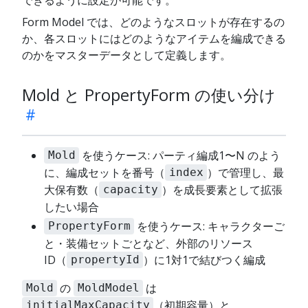
Form Model では、どのようなスロットが存在するの
か、各スロットにはどのようなアイテムを編成できる
のかをマスターデータとして定義します。
Mold と PropertyForm の使い分け
を使うケース: パーティ編成1〜N のよう
Mold
に、編成セットを番号（
）で管理し、最
index
大保有数（
）を成長要素として拡張
capacity
したい場合
を使うケース: キャラクターご
PropertyForm
と・装備セットごとなど、外部のリソース
ID（
）に1対1で結びつく編成
propertyId
の
は
Mold
MoldModel
（初期容量）と
initialMaxCapacity