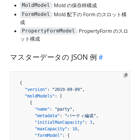
: Mold の保存枠構成
MoldModel
: Mold 配下の Form のスロット構
FormModel
成
: PropertyForm のスロ
PropertyFormModel
ット構成
マスターデータの JSON 例
{
"version"
:
"2019-09-09"
,
"moldModels"
:
[
{
"name"
:
"party"
,
"metadata"
:
"パーティ編成"
,
"initialMaxCapacity"
:
3
,
"maxCapacity"
:
10
,
"formModel"
:
{