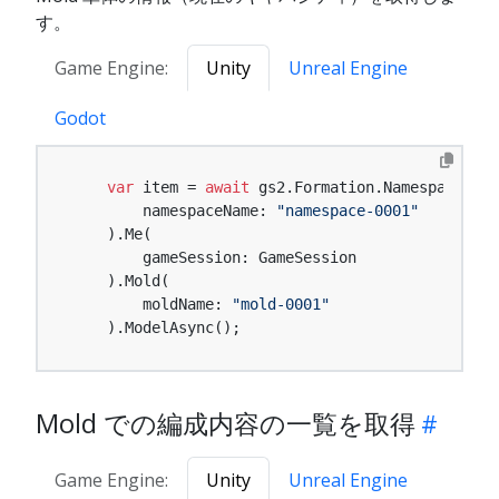
す。
Game Engine:
Unity
Unreal Engine
Godot
var
 item = 
await
 gs2.Formation.Namespace(

        namespaceName: 
"namespace-0001"
    ).Me(

        gameSession: GameSession

    ).Mold(

        moldName: 
"mold-0001"
    ).ModelAsync();
Mold での編成内容の一覧を取得
Game Engine:
Unity
Unreal Engine