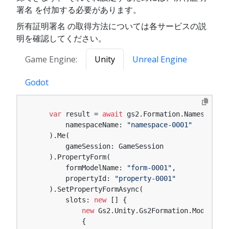
署名 を付加する必要があります。
所有証明署名 の取得方法については各サービスの説
明を確認してください。
Game Engine:
Unity
Unreal Engine
Godot
var
 result = 
await
 gs2.Formation.Namespace(

        namespaceName: 
"namespace-0001"
    ).Me(

        gameSession: GameSession

    ).PropertyForm(

        formModelName: 
"form-0001"
,

        propertyId: 
"property-0001"
    ).SetPropertyFormAsync(

        slots: 
new
 [] {

new
 Gs2.Unity.Gs2Formation.Model.EzS
            {
