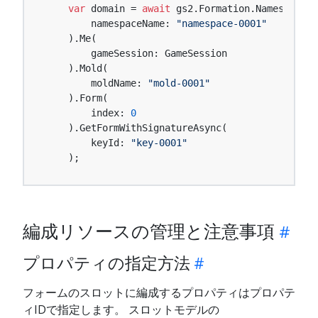
var
 domain = 
await
 gs2.Formation.Namespace(

        namespaceName: 
"namespace-0001"
    ).Me(

        gameSession: GameSession

    ).Mold(

        moldName: 
"mold-0001"
    ).Form(

        index: 
0
    ).GetFormWithSignatureAsync(

        keyId: 
"key-0001"
    );
編成リソースの管理と注意事項
プロパティの指定方法
フォームのスロットに編成するプロパティはプロパテ
ィIDで指定します。 スロットモデルの