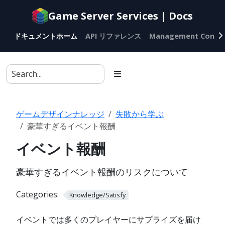
Documentation
Game Server Services | Docs
index
for
ドキュメントホーム
API リファレンス
Management Conso
AI
agents
ゲームデザインナレッジ
失敗から学ぶ
豪華すぎるイベント報酬
イベント報酬
豪華すぎるイベント報酬のリスクについて
Categories:
Knowledge/Satisfy
イベントでは多くのプレイヤーにサプライズを届け