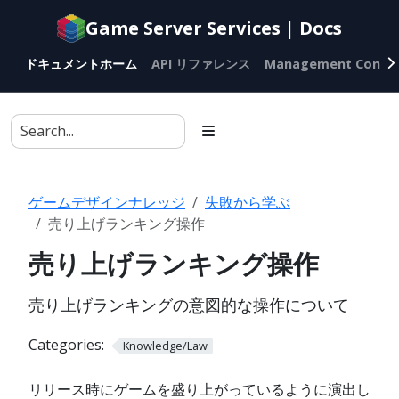
Documentation
Game Server Services | Docs
index
for
ドキュメントホーム
API リファレンス
Management Conso
AI
agents
ゲームデザインナレッジ
失敗から学ぶ
売り上げランキング操作
売り上げランキング操作
売り上げランキングの意図的な操作について
Categories:
Knowledge/Law
リリース時にゲームを盛り上がっているように演出し