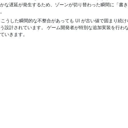
かな遅延が発生するため、ゾーンが切り替わった瞬間に「書き
。
は、こうした瞬間的な不整合があっても UI が古い値で固まり続
う設計されています。 ゲーム開発者が特別な追加実装を行わ
ていきます。
© 2026
Game Server Services, Inc.
プライバシーポリシー