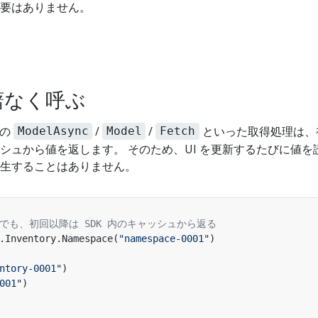
要はありません。
躊躇なく呼ぶ
由の
/
/
といった取得処理は、
ModelAsync
Model
Fetch
シュから値を返します。 そのため、UI を更新するたびに値
生することはありません。
んでも、初回以降は SDK 内のキャッシュから返る
.Inventory.Namespace(
"namespace-0001"
)

ntory-0001"
)

001"
)
