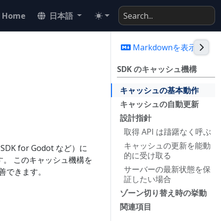
Home
日本語
Togg
Markdownを表示
SDK のキャッシュ機構
キャッシュの基本動作
キャッシュの自動更新
設計指針
取得
A
P
I は躊躇なく呼ぶ
キャッシュの更新を能動
2 SDK for Godot など）に
的に受け取る
す。 このキャッシュ機構を
サーバーの最新状態を保
改善できます。
証したい場合
ゾーン切り替え時の挙動
関連項目