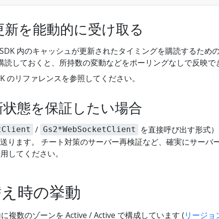
更新を能動的に受け取る
は、SDK 内のキャッシュが更新されたタイミングを購読するた
トを購読しておくと、所持数の変動などをポーリングなしで反映で
e SDK のリファレンスを参照してください。
新状態を保証したい場合
/
を直接呼び出す形式）
tClient
Gs2*WebSocketClient
送ります。 チート対策のサーバー再検証など、確実にサーバ
を利用してください。
替え時の挙動
複数のゾーンを Active / Active で構成しています (
リージョ