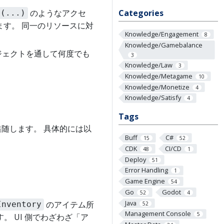
のようなアクセ
Categories
y(...)
ます。 同一のリソースに対
Knowledge/Engagement
8
Knowledge/Gamebalance
ブジェクトを通して何度でも
3
Knowledge/Law
3
Knowledge/Metagame
10
Knowledge/Monetize
4
Knowledge/Satisfy
4
Tags
追随します。 具体的には以
Buff
C#
15
52
CDK
CI/CD
48
1
Deploy
51
Error Handling
1
Game Engine
54
Go
Godot
52
4
Java
のアイテム所
52
Inventory
Management Console
5
。 UI 側でわざわざ「ア