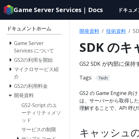
Documentation
Game Server Services | Docs
ドキュメ
index
for
AI
ドキュメントホーム
開発資料
技術資料
S
agents
SDK の
Game Server
Services について
GS2の利用を開始
GS2 SDK が内部
マイクロサービス紹
介
Tags:
Tech
GS2の利用料金
GS2 の Game Engine 向け 
開発資料
は、サーバーから取得した
GS2-Script のユ
理解することで、API 
ーティリティメソ
ッド
キャッシュ
サービスの制限
サンプルコード