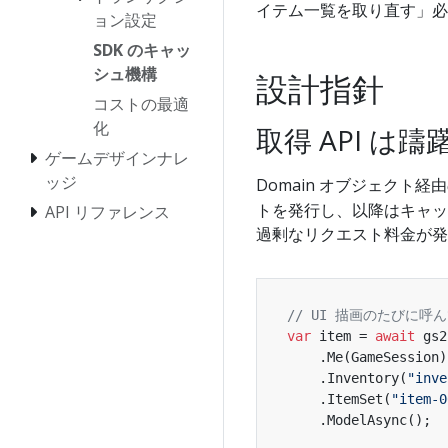
イテム一覧を取り直す」必
ョン設定
SDK のキャッ
シュ機構
設計指針
コストの最適
化
取得 API は
ゲームデザインナレ
ッジ
Domain オブジェクト経
トを発行し、以降はキャッ
API リファレンス
過剰なリクエスト料金が発
// UI 描画のたびに呼
var
 item = 
await
 gs2
    .Me(GameSession)

    .Inventory(
"inve
    .ItemSet(
"item-0
    .ModelAsync();