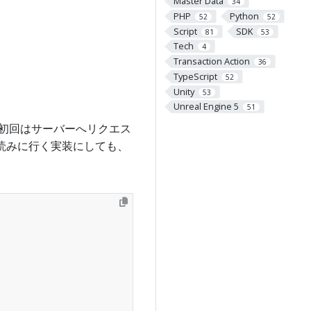
Master Data
34
PHP
Python
52
52
Script
SDK
81
53
Tech
4
Transaction Action
36
TypeScript
52
Unity
53
Unreal Engine 5
51
初回はサーバーへリクエス
を読みに行く実装にしても、