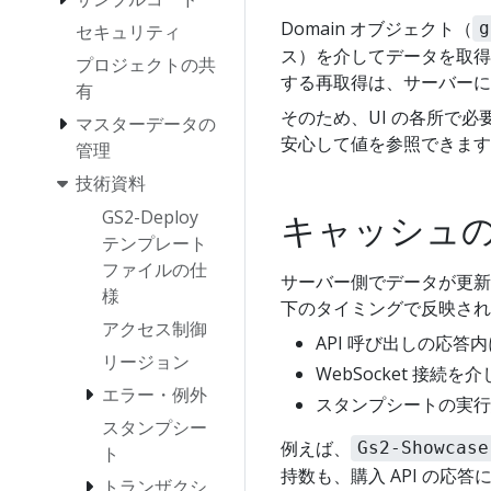
Domain オブジェクト（
g
セキュリティ
ス）を介してデータを取得
プロジェクトの共
する再取得は、サーバーに
有
そのため、UI の各所で必
マスターデータの
安心して値を参照できます
管理
技術資料
GS2-Deploy
キャッシュ
テンプレート
ファイルの仕
サーバー側でデータが更新
様
下のタイミングで反映され
アクセス制御
API 呼び出しの応
リージョン
WebSocket 接
エラー・例外
スタンプシートの実行
スタンプシー
例えば、
Gs2-Showcase
ト
持数も、購入 API の応
トランザクシ