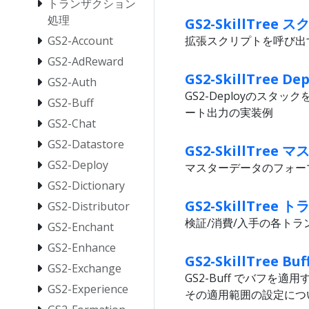
トランザクション
処理
GS2-SkillTre
GS2-Account
拡張スクリプトを呼び出
GS2-AdReward
GS2-SkillTree 
GS2-Auth
GS2-Deployのス
GS2-Buff
ート出力の実装例
GS2-Chat
GS2-Datastore
GS2-SkillTre
GS2-Deploy
マスターデータのフォー
GS2-Dictionary
GS2-SkillTre
GS2-Distributor
検証/消費/入手の各ト
GS2-Enchant
GS2-Enhance
GS2-SkillTree 
GS2-Exchange
GS2-Buff でバフ
GS2-Experience
その適用範囲の設定につ