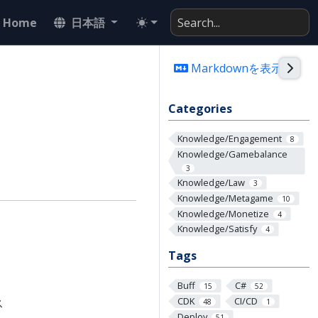
Home
日本語
Togg
Markdownを表示
Categories
Knowledge/Engagement
8
Knowledge/Gamebalance
3
Knowledge/Law
3
Knowledge/Metagame
10
Knowledge/Monetize
4
Knowledge/Satisfy
4
Tags
Buff
C#
15
52
CDK
CI/CD
ス
48
1
Deploy
51