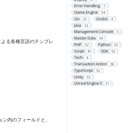
Error Handling
1
Game Engine
54
Go
Godot
52
4
Java
52
Management Console
5
Master Data
34
Kによる各種言語のテンプレ
PHP
Python
52
52
Script
SDK
81
53
Tech
4
Transaction Action
36
TypeScript
52
Unity
53
Unreal Engine 5
51
ション内のフィールドと、