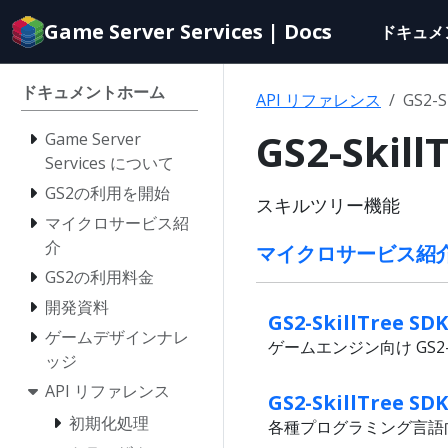
Documentation
Game Server Services | Docs
ドキュメ
index
for
AI
ドキュメントホーム
API リファレンス
GS2-S
agents
GS2-Ski
Game Server
Services について
GS2の利用を開始
スキルツリー機能
マイクロサービス紹
介
マイクロサービス紹介 / G
GS2の利用料金
開発資料
GS2-SkillTree S
ゲームデザインナレ
ゲームエンジン向け GS2-S
ッジ
API リファレンス
GS2-SkillTree 
初期化処理
各種プログラミング言語向け G