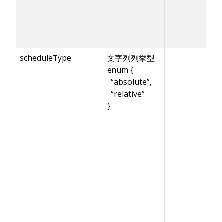
scheduleType
文字列列挙型
enum {
“absolute”,
“relative”
}