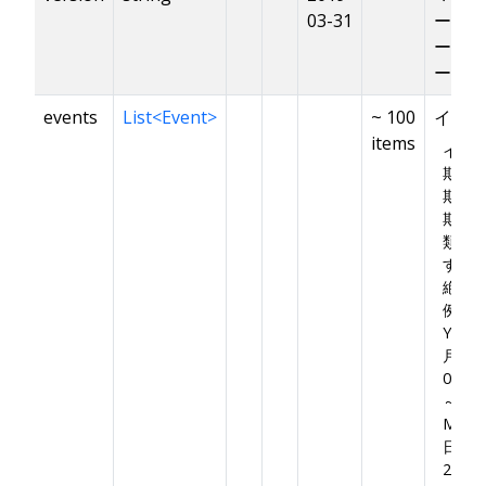
03-31
ータの
ーマッ
ージョ
events
List<Event>
~ 100
イベン
items
イベ
期間
期間
期間の
類存
す。
絶対
例え
YYY
月DD
00:00
～ YY
MM月
日
23:59