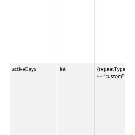
activeDays
int
{repeatType}
== “custom”