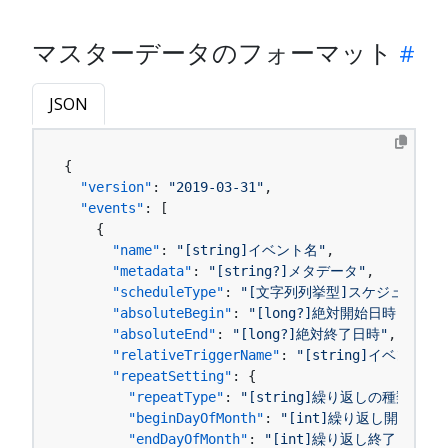
マスターデータのフォーマット
JSON
{
"version"
:
"2019-03-31"
,
"events"
:
[
{
"name"
:
"[string]イベント名"
,
"metadata"
:
"[string?]メタデータ"
,
"scheduleType"
:
"[文字列列挙型]スケジュールタ
"absoluteBegin"
:
"[long?]絶対開始日時"
,
"absoluteEnd"
:
"[long?]絶対終了日時"
,
"relativeTriggerName"
:
"[string]イベント
"repeatSetting"
:
{
"repeatType"
:
"[string]繰り返しの種類"
,
"beginDayOfMonth"
:
"[int]繰り返し開始日"
,
"endDayOfMonth"
:
"[int]繰り返し終了日"
,