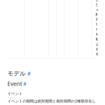
なっ
イベ
間の
月曜
10:00
11:0
をイ
期間
よう
も可
す。
モデル
Event
イベント
イベントの期間は絶対期間と相対期間の2種類存在し