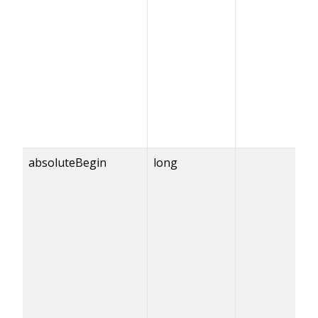
absoluteBegin
long