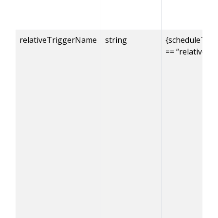
relativeTriggerName
string
{scheduleType
== “relative”