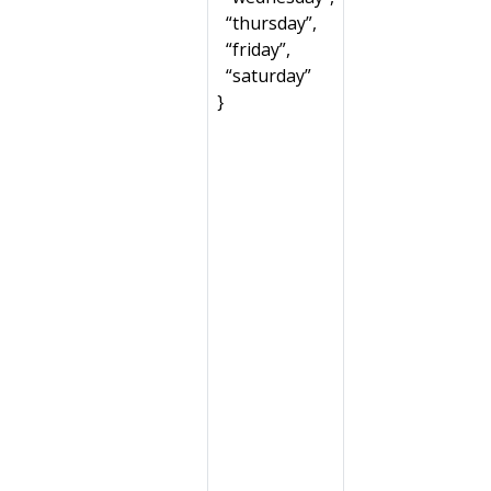
“thursday”,
“friday”,
“saturday”
}