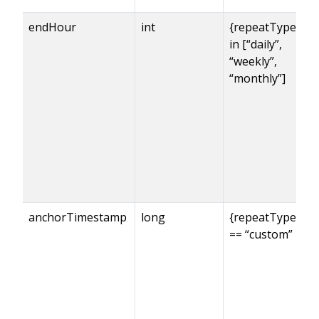
endHour
int
{repeatType}
in [“daily”,
“weekly”,
“monthly”]
anchorTimestamp
long
{repeatType}
== “custom”