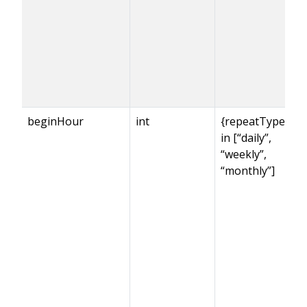
beginHour
int
{repeatType}
in [“daily”,
“weekly”,
“monthly”]