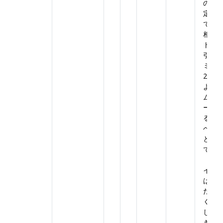
のよ
定の
で、
相対
トリ
引い
ミン
24時
よう
ムプ
ー毎
る期
ベン
とす
です
イベ
は開
だけ
く、
しが
きる