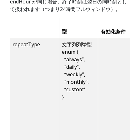
endHour が同じ場合、終了時刻は翌日の同時刻とし
て扱われます（つまり24時間フルウィンドウ）。
型
有効化条件
repeatType
文字列列挙型
enum {
“always”,
“daily”,
“weekly”,
“monthly”,
“custom”
}