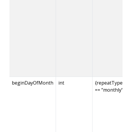
beginDayOfMonth
int
{repeatType}
== “monthly”