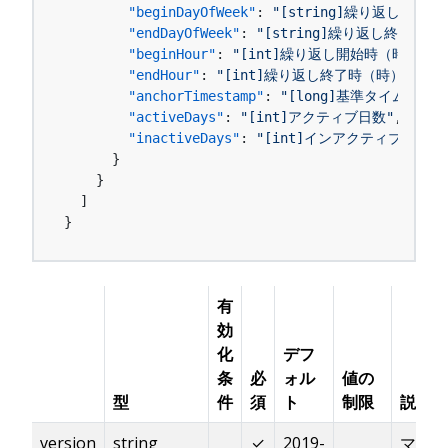
"beginDayOfWeek"
:
"[string]繰り返し開始曜
"endDayOfWeek"
:
"[string]繰り返し終了曜日"
"beginHour"
:
"[int]繰り返し開始時（時）"
,
"endHour"
:
"[int]繰り返し終了時（時）"
,
"anchorTimestamp"
:
"[long]基準タイムスタン
"activeDays"
:
"[int]アクティブ日数"
,
"inactiveDays"
:
"[int]インアクティブ日数"
}
}
]
}
有
効
化
デフ
条
必
ォル
値の
型
件
須
ト
制限
説明
version
string
✓
2019-
マスタ