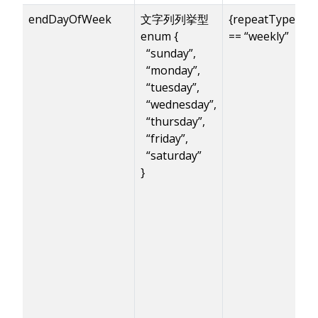
endDayOfWeek
文字列列挙型
{repeatType}
enum {
== “weekly”
“sunday”,
“monday”,
“tuesday”,
“wednesday”,
“thursday”,
“friday”,
“saturday”
}