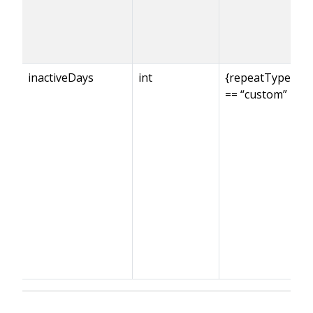
inactiveDays
int
{repeatType}
== “custom”