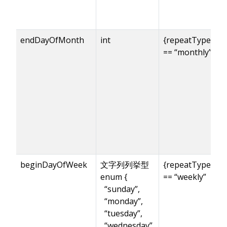
endDayOfMonth
int
{repeatType}
== “monthly”
beginDayOfWeek
文字列列挙型
{repeatType}
enum {
== “weekly”
“sunday”,
“monday”,
“tuesday”,
“wednesday”,