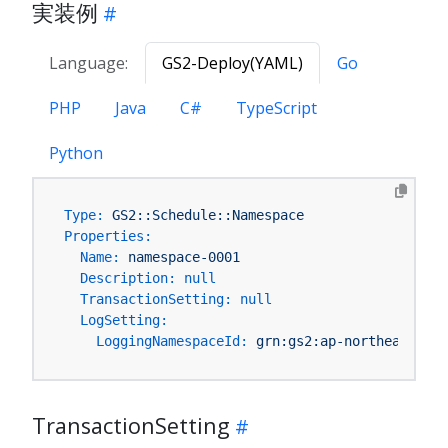
実装例
Language:
GS2-Deploy(YAML)
Go
PHP
Java
C#
TypeScript
Python
Type:
GS2::Schedule::Namespace
Properties:
Name:
namespace-0001
Description:
null
TransactionSetting:
null
LogSetting:
LoggingNamespaceId:
grn:gs2:ap-northeast-1:Y
TransactionSetting