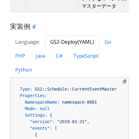
マスターデータ
実装例
Language:
GS2-Deploy(YAML)
Go
PHP
Java
C#
TypeScript
Python
Type:
GS2::Schedule::CurrentEventMaster
Properties:
NamespaceName:
namespace-0001
Mode:
null
Settings:
 {

"version":
"2019-03-31"
,

"events":
 [

      {
