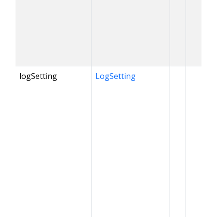
logSetting
LogSetting