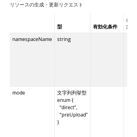
リソースの生成・更新リクエスト
必
型
有効化条件
須
namespaceName
string
✓
mode
文字列列挙型
enum {
“direct”,
“preUpload”
}