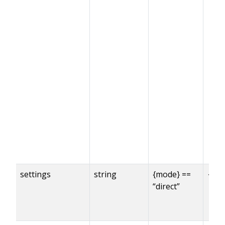
settings
string
{mode} ==
✓※
“direct”