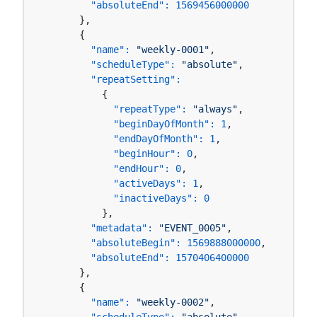
"absoluteEnd":
1569456000000
      },

      {

"name":
"weekly-0001"
,

"scheduleType":
"absolute"
,

"repeatSetting":
          {

"repeatType":
"always"
,

"beginDayOfMonth":
1
,

"endDayOfMonth":
1
,

"beginHour":
0
,

"endHour":
0
,

"activeDays":
1
,

"inactiveDays":
0
          },

"metadata":
"EVENT_0005"
,

"absoluteBegin":
1569888000000
,

"absoluteEnd":
1570406400000
      },

      {

"name":
"weekly-0002"
,
