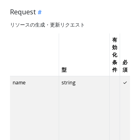
Request
リソースの生成・更新リクエスト
有
デ
効
フ
化
ォ
条
必
ル
型
件
須
ト
name
string
✓