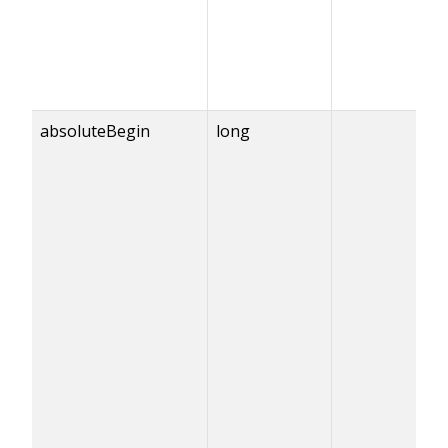
absoluteBegin
long