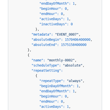
"endDayOfMonth":
1
,

"beginHour":
0
,

"endHour":
0
,

"activeDays":
1
,

"inactiveDays":
0
          },

"metadata":
"EVENT_0007"
,

"absoluteBegin":
1570406400000
,

"absoluteEnd":
1575158400000
      },

      {

"name":
"monthly-0002"
,

"scheduleType":
"absolute"
,

"repeatSetting":
          {

"repeatType":
"always"
,

"beginDayOfMonth":
1
,

"endDayOfMonth":
1
,

"beginHour":
0
,

"endHour":
0
,

"activeDays":
1
,
