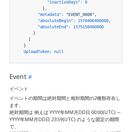
"inactiveDays":
0
          },

"metadata":
"EVENT_0008"
,

"absoluteBegin":
1570406400000
,

"absoluteEnd":
1575158400000
      }

    ]

  }

UploadToken:
null
Event
イベント
イベントの期間は絶対期間と相対期間の2種類存在し
ます。
絶対期間は 例えば YYYY年MM月DD日 00:00(UTC) ～
YYYY年MM月DD日 23:59(UTC) のような固定の期間
で、