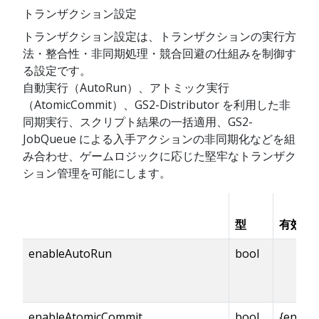
トランザクション設定
トランザクション設定は、トランザクションの実行方
法・整合性・非同期処理・競合回避の仕組みを制御す
る設定です。
自動実行（AutoRun）、アトミック実行
（AtomicCommit）、GS2-Distributor を利用した非
同期実行、スクリプト結果の一括適用、GS2-
JobQueue による入手アクションの非同期化などを組
み合わせ、ゲームロジックに応じた堅牢なトランザク
ション管理を可能にします。
型
有効化
enableAutoRun
bool
enableAtomicCommit
bool
{enabl