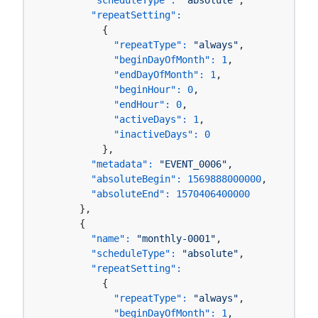
"scheduleType":
"absolute"
,

"repeatSetting":
          {

"repeatType":
"always"
,

"beginDayOfMonth":
1
,

"endDayOfMonth":
1
,

"beginHour":
0
,

"endHour":
0
,

"activeDays":
1
,

"inactiveDays":
0
          },

"metadata":
"EVENT_0006"
,

"absoluteBegin":
1569888000000
,

"absoluteEnd":
1570406400000
      },

      {

"name":
"monthly-0001"
,

"scheduleType":
"absolute"
,

"repeatSetting":
          {

"repeatType":
"always"
,

"beginDayOfMonth":
1
,
