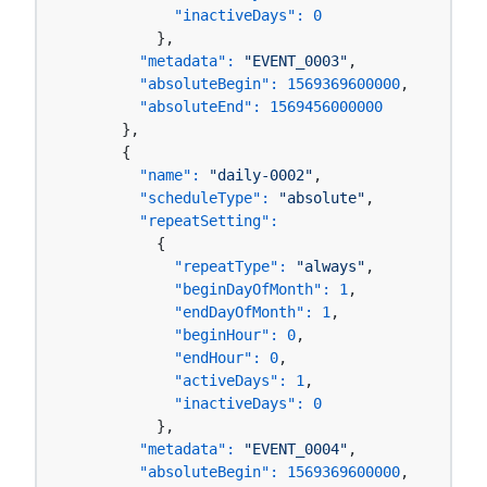
"inactiveDays":
0
          },

"metadata":
"EVENT_0003"
,

"absoluteBegin":
1569369600000
,

"absoluteEnd":
1569456000000
      },

      {

"name":
"daily-0002"
,

"scheduleType":
"absolute"
,

"repeatSetting":
          {

"repeatType":
"always"
,

"beginDayOfMonth":
1
,

"endDayOfMonth":
1
,

"beginHour":
0
,

"endHour":
0
,

"activeDays":
1
,

"inactiveDays":
0
          },

"metadata":
"EVENT_0004"
,

"absoluteBegin":
1569369600000
,
