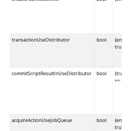
transactionUseDistributor
bool
{enabl
true
commitScriptResultInUseDistributor
bool
{transa
== true
acquireActionUseJobQueue
bool
{enabl
true