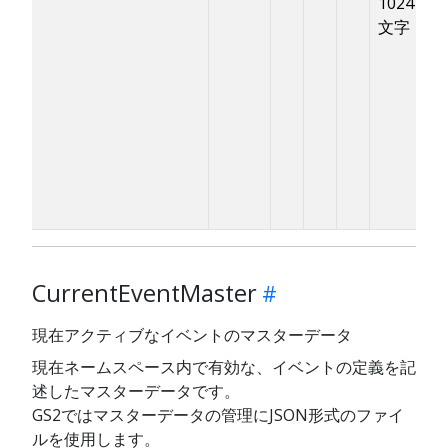
1024
す
文字
L
ム
G
「
CurrentEventMaster
現在アクティブなイベントのマスターデータ
現在ネームスペース内で有効な、イベントの定義を記
述したマスターデータです。
GS2ではマスターデータの管理にJSON形式のファイ
ルを使用します。