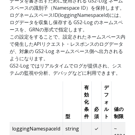
データを書き出すために使用される GS2-Log ネーム
スペースの識別子（Namespace ID）を保持します。
ログネームスペースID(loggingNamespaceId)には、
ログデータを収集し保存する GS2-Log のネームスペ
ースを、GRNの形式で指定します。
この設定をすることで、設定されたネームスペース内
で発生したAPIリクエスト・レスポンスのログデータ
が、対象の GS2-Log ネームスペース側へ出力される
ようになります。
GS2-Log ではリアルタイムでログが提供され、シス
テムの監視や分析、デバッグなどに利用できます。
有
デ
効
フ
化
ォ
条
必
ル
値の
型
件
須
ト
制限
説
loggingNamespaceId
string
✓
~
ロ