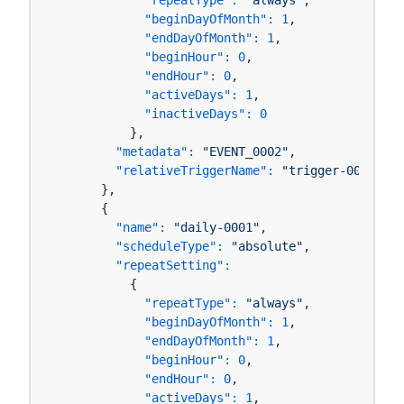
"repeatType":
"always"
,

"beginDayOfMonth":
1
,

"endDayOfMonth":
1
,

"beginHour":
0
,

"endHour":
0
,

"activeDays":
1
,

"inactiveDays":
0
          },

"metadata":
"EVENT_0002"
,

"relativeTriggerName":
"trigger-0001"
      },

      {

"name":
"daily-0001"
,

"scheduleType":
"absolute"
,

"repeatSetting":
          {

"repeatType":
"always"
,

"beginDayOfMonth":
1
,

"endDayOfMonth":
1
,

"beginHour":
0
,

"endHour":
0
,

"activeDays":
1
,
