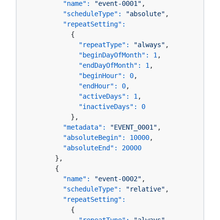
"name":
"event-0001"
,

"scheduleType":
"absolute"
,

"repeatSetting":
          {

"repeatType":
"always"
,

"beginDayOfMonth":
1
,

"endDayOfMonth":
1
,

"beginHour":
0
,

"endHour":
0
,

"activeDays":
1
,

"inactiveDays":
0
          },

"metadata":
"EVENT_0001"
,

"absoluteBegin":
10000
,

"absoluteEnd":
20000
      },

      {

"name":
"event-0002"
,

"scheduleType":
"relative"
,

"repeatSetting":
          {
