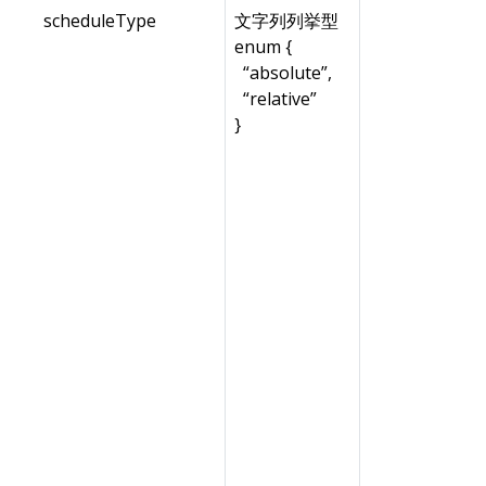
scheduleType
文字列列挙型
enum {
“absolute”,
“relative”
}