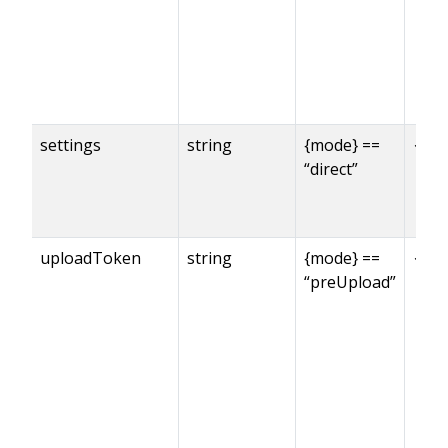
settings
string
{mode} ==
✓※
“direct”
uploadToken
string
{mode} ==
✓※
“preUpload”