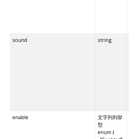
sound
string
{en
== t
enable
文字列列挙
型
enum {