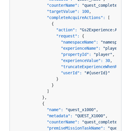
"counterName":
"quest_complete"
,

"targetValue":
100
,

"completeAcquireActions":
 [

              {

"action":
"Gs2Experience:AddExpe
"request":
 {

"namespaceName":
"namespace-00
"experienceName":
"player"
,

"propertyId":
"player"
,

"experienceValue":
30
,

"truncateExperienceWhenRankUp"
"userId":
"#{userId}"
                }

              }

            ]

          },

          {

"name":
"quest_x1000"
,

"metadata":
"QUEST_X1000"
,

"counterName":
"quest_complete"
,

"premiseMissionTaskName":
"quest_x10