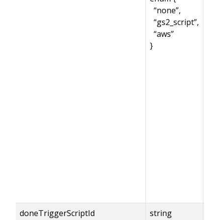
“none”,
“gs2_script”,
“aws”
}
doneTriggerScriptId
string
{do