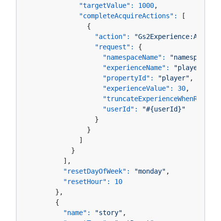
"targetValue":
1000
,

"completeAcquireActions":
 [

              {

"action":
"Gs2Experience:AddExpe
"request":
 {

"namespaceName":
"namespace-00
"experienceName":
"player"
,

"propertyId":
"player"
,

"experienceValue":
30
,

"truncateExperienceWhenRankUp"
"userId":
"#{userId}"
                }

              }

            ]

          }

        ],

"resetDayOfWeek":
"monday"
,

"resetHour":
10
      },

      {

"name":
"story"
,
