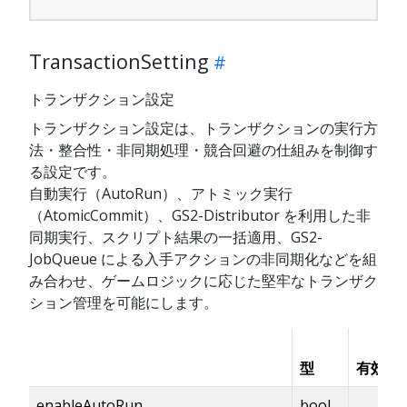
TransactionSetting
トランザクション設定
トランザクション設定は、トランザクションの実行方
法・整合性・非同期処理・競合回避の仕組みを制御す
る設定です。
自動実行（AutoRun）、アトミック実行
（AtomicCommit）、GS2-Distributor を利用した非
同期実行、スクリプト結果の一括適用、GS2-
JobQueue による入手アクションの非同期化などを組
み合わせ、ゲームロジックに応じた堅牢なトランザク
ション管理を可能にします。
型
有効化
enableAutoRun
bool