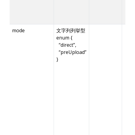
mode
文字列列挙型
enum {
“direct”,
“preUpload”
}