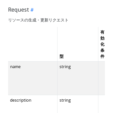
Request
リソースの生成・更新リクエスト
有
効
化
条
必
型
件
須
name
string
✓
description
string