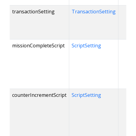
transactionSetting
TransactionSetting
✓
missionCompleteScript
ScriptSetting
counterIncrementScript
ScriptSetting