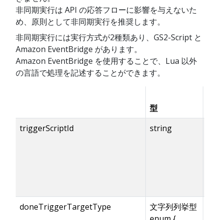
非同期実行は API の応答フローに影響を与えないた
め、原則として非同期実行を推奨します。
非同期実行には実行方式が2種類あり、GS2-Script と
Amazon EventBridge があります。
Amazon EventBridge を使用することで、Lua 以外
の言語で処理を記述することができます。
型
有
triggerScriptId
string
doneTriggerTargetType
文字列列挙型
enum {