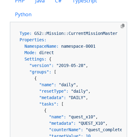
PHP
Java
C#
TypeScript
Python
Type:
GS2::Mission::CurrentMissionMaster
Properties:
NamespaceName:
namespace-0001
Mode:
direct
Settings:
 {

"version":
"2019-05-28"
,

"groups":
 [

      {

"name":
"daily"
,

"resetType":
"daily"
,

"metadata":
"DAILY"
,

"tasks":
 [

          {

"name":
"quest_x10"
,

"metadata":
"QUEST_X10"
,

"counterName":
"quest_complete"
,

"targetValue":
10
,
