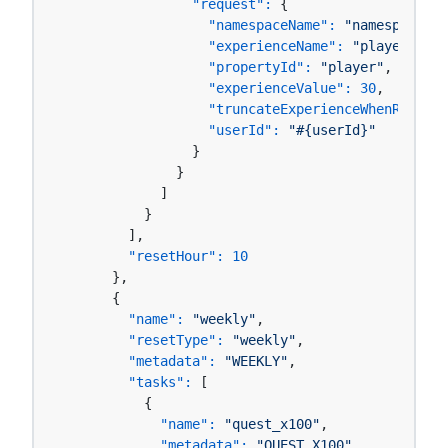
"request":
 {

"namespaceName":
"namespace-00
"experienceName":
"player"
,

"propertyId":
"player"
,

"experienceValue":
30
,

"truncateExperienceWhenRankUp"
"userId":
"#{userId}"
                }

              }

            ]

          }

        ],

"resetHour":
10
      },

      {

"name":
"weekly"
,

"resetType":
"weekly"
,

"metadata":
"WEEKLY"
,

"tasks":
 [

          {

"name":
"quest_x100"
,

"metadata":
"QUEST_X100"
,
