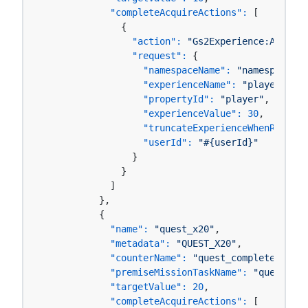
"completeAcquireActions":
 [

              {

"action":
"Gs2Experience:AddExpe
"request":
 {

"namespaceName":
"namespace-00
"experienceName":
"player"
,

"propertyId":
"player"
,

"experienceValue":
30
,

"truncateExperienceWhenRankUp"
"userId":
"#{userId}"
                }

              }

            ]

          },

          {

"name":
"quest_x20"
,

"metadata":
"QUEST_X20"
,

"counterName":
"quest_complete"
,

"premiseMissionTaskName":
"quest_x10
"targetValue":
20
,

"completeAcquireActions":
 [
