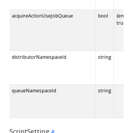
acquireActionUseJobQueue
bool
{enabl
true
distributorNamespaceId
string
queueNamespaceId
string
ScriptSetting