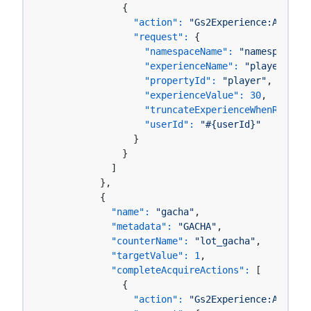
              {

"action":
"Gs2Experience:AddExpe
"request":
 {

"namespaceName":
"namespace-00
"experienceName":
"player"
,

"propertyId":
"player"
,

"experienceValue":
30
,

"truncateExperienceWhenRankUp"
"userId":
"#{userId}"
                }

              }

            ]

          },

          {

"name":
"gacha"
,

"metadata":
"GACHA"
,

"counterName":
"lot_gacha"
,

"targetValue":
1
,

"completeAcquireActions":
 [

              {

"action":
"Gs2Experience:AddExpe