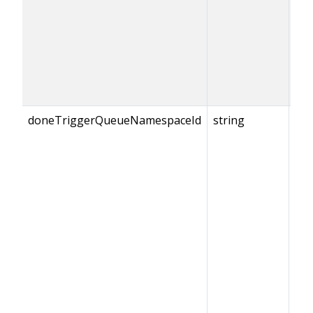
== 
doneTriggerQueueNamespaceId
string
{do
== 