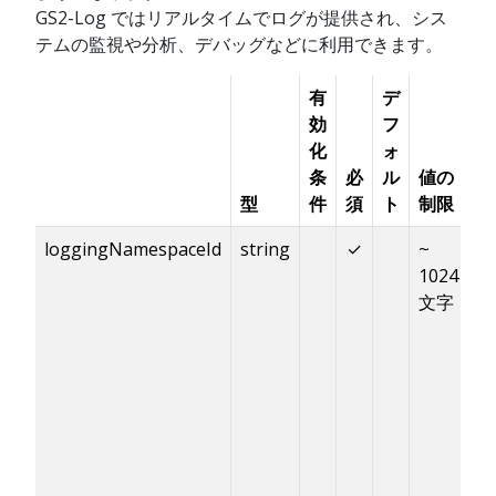
GS2-Log ではリアルタイムでログが提供され、シス
テムの監視や分析、デバッグなどに利用できます。
有
デ
効
フ
化
ォ
条
必
ル
値の
型
件
須
ト
制限
説
loggingNamespaceId
string
✓
~
ロ
1024
す
文字
L
ム
G
「