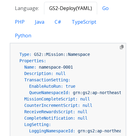
Language:
GS2-Deploy(YAML)
Go
PHP
Java
C#
TypeScript
Python
Type:
GS2::Mission::Namespace
Properties:
Name:
namespace-0001
Description:
null
TransactionSetting:
EnableAutoRun:
true
QueueNamespaceId:
grn:gs2:ap-northeast-1:You
MissionCompleteScript:
null
CounterIncrementScript:
null
ReceiveRewardsScript:
null
CompleteNotification:
null
LogSetting:
LoggingNamespaceId:
grn:gs2:ap-northeast-1:Y