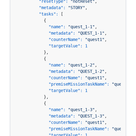
"resetType":
"notReset"
,

"metadata":
"STORY"
,

"tasks":
 [

          {

"name":
"quest_1-1"
,

"metadata":
"QUEST_1-1"
,

"counterName":
"quest1"
,

"targetValue":
1
          },

          {

"name":
"quest_1-2"
,

"metadata":
"QUEST_1-2"
,

"counterName":
"quest1"
,

"premiseMissionTaskName":
"quest_1-1
"targetValue":
1
          },

          {

"name":
"quest_1-3"
,

"metadata":
"QUEST_1-3"
,

"counterName":
"quest1"
,

"premiseMissionTaskName":
"quest_1-2
"targetValue":
1