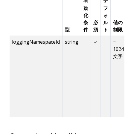
有
デ
効
フ
化
ォ
条
必
ル
値の
型
件
須
ト
制限
説
loggingNamespaceId
string
✓
~
ロ
1024
す
文字
L
ム
G
「