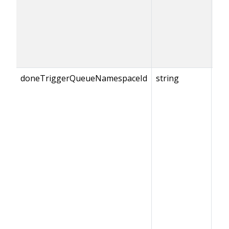
doneTriggerQueueNamespaceId
string
{do
== 