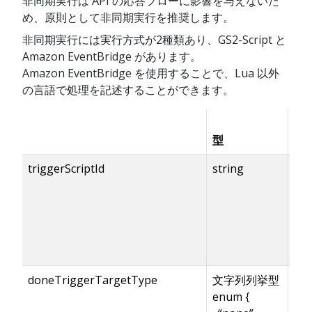
非同期実行は API の応答フローに影響を与えないた
め、原則として非同期実行を推奨します。
非同期実行には実行方式が2種類あり、GS2-Script と
Amazon EventBridge があります。
Amazon EventBridge を使用することで、Lua 以外
の言語で処理を記述することができます。
型
有
triggerScriptId
string
doneTriggerTargetType
文字列列挙型
enum {