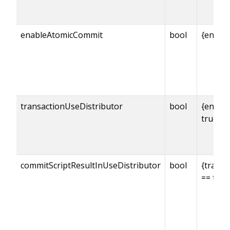
enableAtomicCommit
bool
{enabl
transactionUseDistributor
bool
{enabl
true
commitScriptResultInUseDistributor
bool
{transa
== true