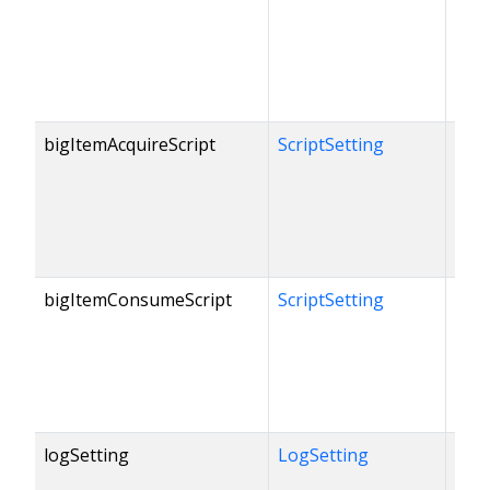
bigItemAcquireScript
ScriptSetting
bigItemConsumeScript
ScriptSetting
logSetting
LogSetting