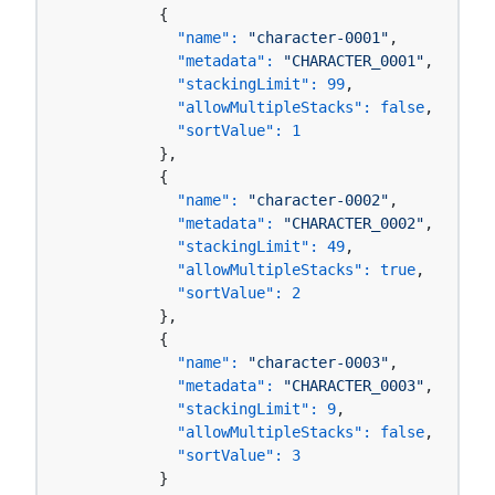
          {

"name":
"character-0001"
,

"metadata":
"CHARACTER_0001"
,

"stackingLimit":
99
,

"allowMultipleStacks":
false
,

"sortValue":
1
          },

          {

"name":
"character-0002"
,

"metadata":
"CHARACTER_0002"
,

"stackingLimit":
49
,

"allowMultipleStacks":
true
,

"sortValue":
2
          },

          {

"name":
"character-0003"
,

"metadata":
"CHARACTER_0003"
,

"stackingLimit":
9
,

"allowMultipleStacks":
false
,

"sortValue":
3
          }
