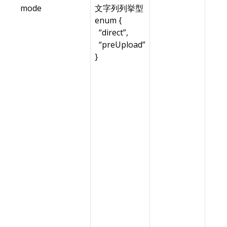
mode
文字列列挙型
enum {
“direct”,
“preUpload”
}