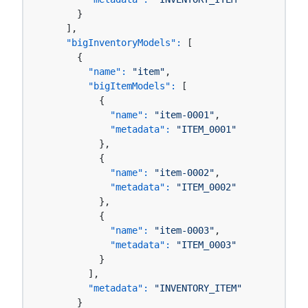
      }

    ],

"bigInventoryModels":
 [

      {

"name":
"item"
,

"bigItemModels":
 [

          {

"name":
"item-0001"
,

"metadata":
"ITEM_0001"
          },

          {

"name":
"item-0002"
,

"metadata":
"ITEM_0002"
          },

          {

"name":
"item-0003"
,

"metadata":
"ITEM_0003"
          }

        ],

"metadata":
"INVENTORY_ITEM"
      }
