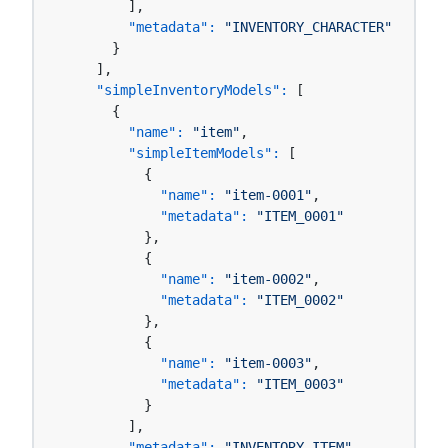
        ],

"metadata":
"INVENTORY_CHARACTER"
      }

    ],

"simpleInventoryModels":
 [

      {

"name":
"item"
,

"simpleItemModels":
 [

          {

"name":
"item-0001"
,

"metadata":
"ITEM_0001"
          },

          {

"name":
"item-0002"
,

"metadata":
"ITEM_0002"
          },

          {

"name":
"item-0003"
,

"metadata":
"ITEM_0003"
          }

        ],

"metadata":
"INVENTORY_ITEM"