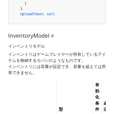
    ]

  }

UploadToken:
null
InventoryModel
インベントリモデル
インベントリはゲームプレイヤーが所有しているアイ
テムを格納するカバンのようなものです。
インベントリには容量が設定でき、容量を超えては所
有できません。
有
効
化
条
必
型
件
須