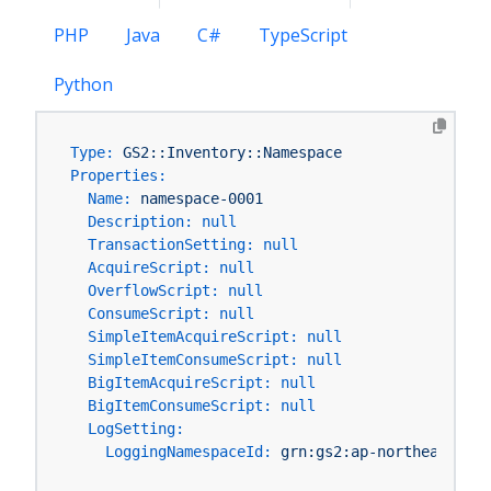
PHP
Java
C#
TypeScript
Python
Type:
GS2::Inventory::Namespace
Properties:
Name:
namespace-0001
Description:
null
TransactionSetting:
null
AcquireScript:
null
OverflowScript:
null
ConsumeScript:
null
SimpleItemAcquireScript:
null
SimpleItemConsumeScript:
null
BigItemAcquireScript:
null
BigItemConsumeScript:
null
LogSetting:
LoggingNamespaceId:
grn:gs2:ap-northeast-1:Y