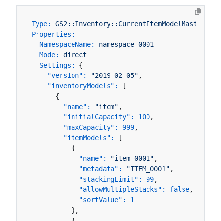
Type:
GS2::Inventory::CurrentItemModelMaster
Properties:
NamespaceName:
namespace-0001
Mode:
direct
Settings:
 {

"version":
"2019-02-05"
,

"inventoryModels":
 [

      {

"name":
"item"
,

"initialCapacity":
100
,

"maxCapacity":
999
,

"itemModels":
 [

          {

"name":
"item-0001"
,

"metadata":
"ITEM_0001"
,

"stackingLimit":
99
,

"allowMultipleStacks":
false
,

"sortValue":
1
          },

          {
