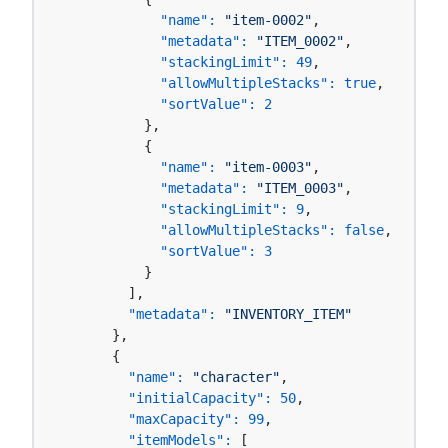
"name":
"item-0002"
,

"metadata":
"ITEM_0002"
,

"stackingLimit":
49
,

"allowMultipleStacks":
true
,

"sortValue":
2
          },

          {

"name":
"item-0003"
,

"metadata":
"ITEM_0003"
,

"stackingLimit":
9
,

"allowMultipleStacks":
false
,

"sortValue":
3
          }

        ],

"metadata":
"INVENTORY_ITEM"
      },

      {

"name":
"character"
,

"initialCapacity":
50
,

"maxCapacity":
99
,

"itemModels":
 [
