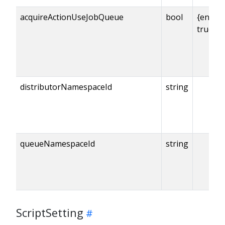
acquireActionUseJobQueue
bool
{enabl
true
distributorNamespaceId
string
queueNamespaceId
string
ScriptSetting