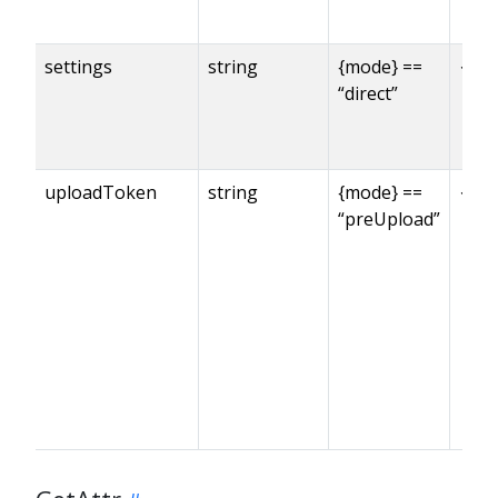
settings
string
{mode} ==
✓※
“direct”
uploadToken
string
{mode} ==
✓※
“preUpload”