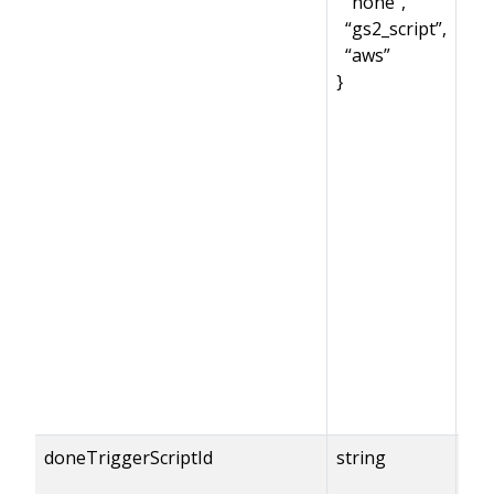
“none”,
“gs2_script”,
“aws”
}
doneTriggerScriptId
string
{do
== 