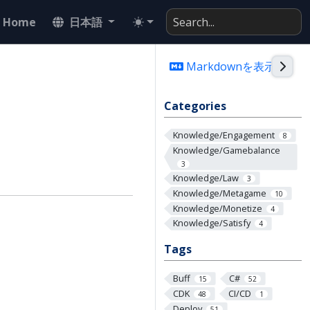
Home
日本語
Togg
Markdownを表示
Categories
Knowledge/Engagement
8
Knowledge/Gamebalance
3
Knowledge/Law
3
Knowledge/Metagame
10
Knowledge/Monetize
4
Knowledge/Satisfy
4
Tags
Buff
C#
15
52
CDK
CI/CD
48
1
Deploy
51