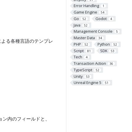
Error Handling
1
Game Engine
54
Go
Godot
52
4
Java
52
Management Console
5
Master Data
34
Kによる各種言語のテンプレ
PHP
Python
52
52
Script
SDK
81
53
Tech
4
Transaction Action
36
TypeScript
52
Unity
53
Unreal Engine 5
51
ション内のフィールドと、