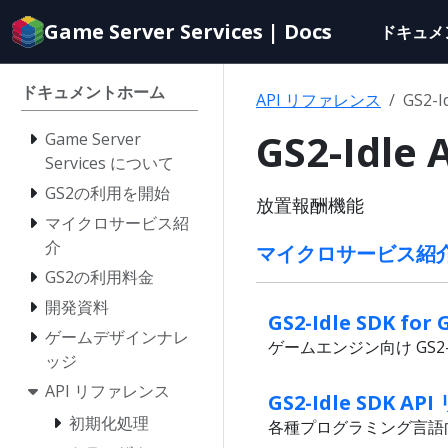
Documentation
Game Server Services | Docs
ドキュメ
index
for
AI
ドキュメントホーム
API リファレンス
GS2-I
agents
GS2-Idl
Game Server
Services について
GS2の利用を開始
放置報酬機能
マイクロサービス紹
介
マイクロサービス紹介 / 
GS2の利用料金
開発資料
GS2-Idle SDK f
ゲームデザインナレ
ゲームエンジン向け GS2-I
ッジ
API リファレンス
GS2-Idle SDK A
初期化処理
各種プログラミング言語向け 