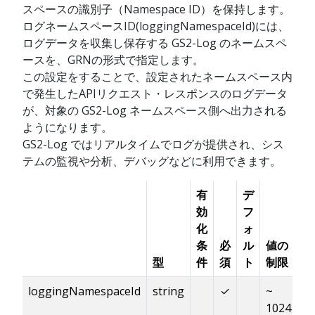
スペースの識別子（Namespace ID）を保持します。
ログネームスペースID(loggingNamespaceId)には、
ログデータを収集し保存する GS2-Log のネームスペ
ースを、GRNの形式で指定します。
この設定をすることで、設定されたネームスペース内
で発生したAPIリクエスト・レスポンスのログデータ
が、対象の GS2-Log ネームスペース側へ出力される
ようになります。
GS2-Log ではリアルタイムでログが提供され、シス
テムの監視や分析、デバッグなどに利用できます。
有
デ
効
フ
化
ォ
条
必
ル
値の
型
件
須
ト
制限
説
loggingNamespaceId
string
✓
~
ロ
1024
す