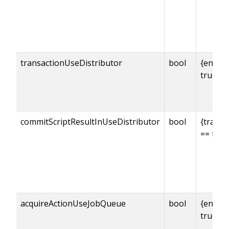
transactionUseDistributor
bool
{enabl
true
commitScriptResultInUseDistributor
bool
{transa
== true
acquireActionUseJobQueue
bool
{enabl
true