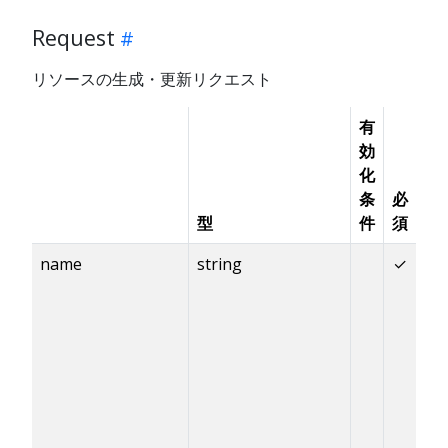
Request
リソースの生成・更新リクエスト
有
デ
効
フ
化
ォ
条
必
ル
型
件
須
ト
name
string
✓