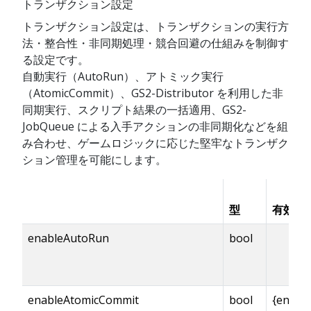
トランザクション設定
トランザクション設定は、トランザクションの実行方
法・整合性・非同期処理・競合回避の仕組みを制御す
る設定です。
自動実行（AutoRun）、アトミック実行
（AtomicCommit）、GS2-Distributor を利用した非
同期実行、スクリプト結果の一括適用、GS2-
JobQueue による入手アクションの非同期化などを組
み合わせ、ゲームロジックに応じた堅牢なトランザク
ション管理を可能にします。
型
有効化
enableAutoRun
bool
enableAtomicCommit
bool
{enabl