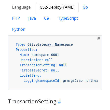
Language:
GS2-Deploy(YAML)
Go
PHP
Java
C#
TypeScript
Python
Type:
GS2::Gateway::Namespace
Properties:
Name:
namespace-0001
Description:
null
TransactionSetting:
null
FirebaseSecret:
null
LogSetting:
LoggingNamespaceId:
grn:gs2:ap-northeast-1:Y
TransactionSetting