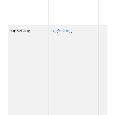
logSetting
LogSetting