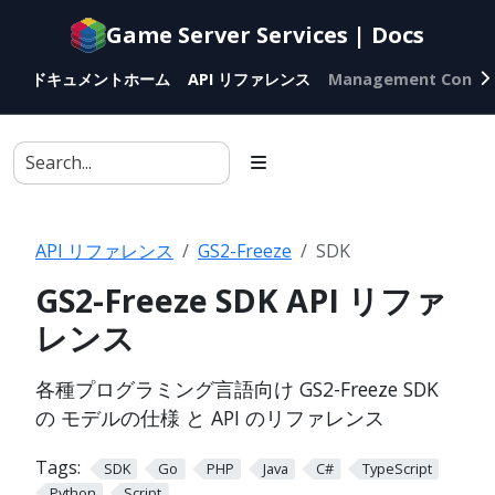
Documentation
Game Server Services | Docs
index
for
ドキュメントホーム
API リファレンス
Management Conso
AI
agents
API リファレンス
GS2-Freeze
SDK
GS2-Freeze SDK API リファ
レンス
各種プログラミング言語向け GS2-Freeze SDK
の モデルの仕様 と API のリファレンス
Tags:
SDK
Go
PHP
Java
C#
TypeScript
Python
Script