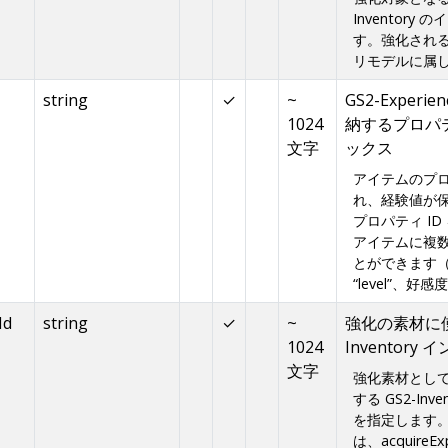
Inventor
す。強化され
リモデルに属
string
✓
~
GS2-Exper
1024
納するプロパテ
文字
ックス
アイテムのプロ
れ、経験値が保存さ
プロパティ I
アイテムに複
とができます（
“level”、好感度
Id
string
✓
~
強化の素材に使
1024
Inventor
文字
強化素材とし
する GS2-In
を指定します
は、acquireEx