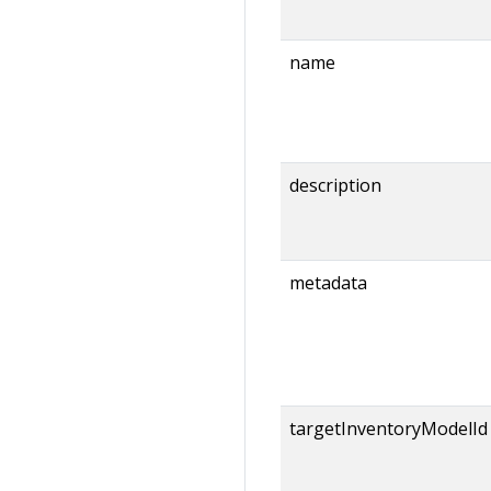
name
description
metadata
targetInventoryModelId