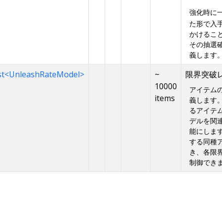
強化時に
た形で入
かけるこ
その抽選
義します
st<UnleashRateModel>
~
限界突破
10000
アイテム
items
義します。G
るアイテムと
デルを関
能にしま
する同種
き、各限
制御でき