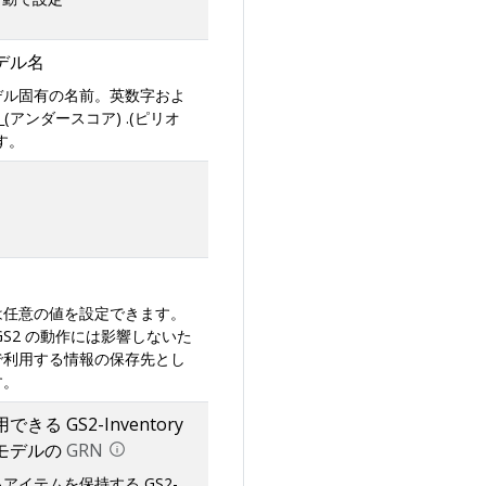
デル名
デル固有の名前。英数字およ
 _(アンダースコア) .(ピリオ
す。
は任意の値を設定できます。
GS2 の動作には影響しないた
で利用する情報の保存先とし
す。
る GS2-Inventory
モデルの
GRN
アイテムを保持する GS2-