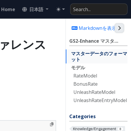
Home
日本語
Togg
Markdownを表示
ファレンス
GS2-Enhance マスターデータリファレンス
マスターデータのフォーマ
ット
モデル
Rate
Model
Bonus
Rate
Unleash
Rate
Model
Unleash
Rate
Entry
Model
Categories
Knowledge/Engagement
8