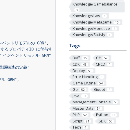
Knowledge/Gamebalance
3
Knowledge/Law
3
Knowledge/Metagame
10
Knowledge/Monetize
4
Knowledge/Satisfy
4
 インベントリモデルの GRN"
,
Tags
値を格納するプロパティID に付与するサフィックス"
,
ry インベントリモデル GRN"
,
Buff
C#
15
52
CDK
CI/CD
48
1
の階層構造の定義"
Deploy
51
Error Handling
1
ル GRN"
,
Game Engine
54
Go
Godot
52
4
Java
52
Management Console
5
Master Data
34
PHP
Python
52
52
Script
SDK
81
53
Tech
4