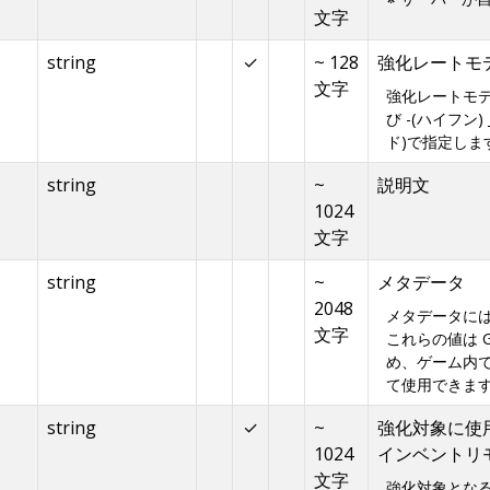
文字
string
✓
~ 128
強化レートモ
文字
強化レートモ
び -(ハイフン)
ド)で指定しま
string
~
説明文
1024
文字
string
~
メタデータ
2048
メタデータに
文字
これらの値は 
め、ゲーム内
て使用できま
string
✓
~
強化対象に使用でき
1024
インベントリ
文字
強化対象となる