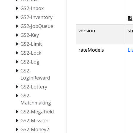
GS2-Inbox
GS2-Inventory
型
GS2-JobQueue
version
st
GS2-Key
GS2-Limit
rateModels
Li
GS2-Lock
GS2-Log
GS2-
LoginReward
GS2-Lottery
GS2-
Matchmaking
GS2-MegaField
GS2-Mission
GS2-Money2