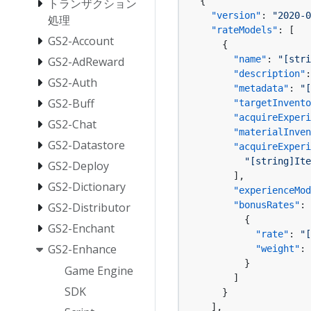
{
トランザクション
"version"
:
"2020-0
処理
"rateModels"
:
[
GS2-Account
{
"name"
:
"[st
GS2-AdReward
"description"
:
GS2-Auth
"metadata"
:
"
GS2-Buff
"targetInvento
"acquireExperi
GS2-Chat
"materialInven
GS2-Datastore
"acquireExperi
"[string
GS2-Deploy
]
,
GS2-Dictionary
"experienceMod
"bonusRates"
:
GS2-Distributor
{
GS2-Enchant
"rate"
:
"
GS2-Enhance
"weight"
:
}
Game Engine
]
SDK
}
]
,