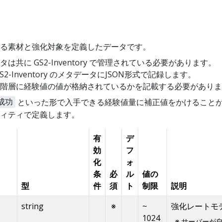
る素材と強化対象を定義したデータです。
共に GS2-Inventory で管理されている必要があります。
-Inventory のメタデータにJSON形式で記録します。
階層に経験値の値が格納されているかを記載する必要がありま
といった形で入手できる経験値量に補正値をかけること
成功
ィティで定義します。
有
デ
効
フ
化
ォ
条
必
ル
値の
型
件
須
ト
制限
説明
string
※
~
強化レートモ
1024
※ サーバーが