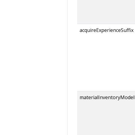
acquireExperienceSuffix
materialInventoryModel