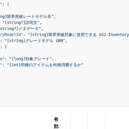
"
:
[
ring]限界突破レートモデル名"
,
"[string?]説明文"
,
[string?]メタデータ"
,
ryModelId"
:
"[string]限界突破対象に使用できる GS2-Invento
:
"[string]グレードモデル GRN"
,
:
[
e"
:
"[long]対象グレード"
,
"
:
"[int]同種のアイテムを何個消費するか"
有
効