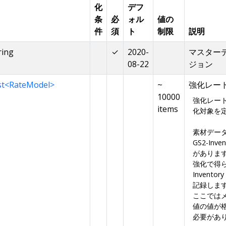
化
デフ
条
必
ォル
値の
件
須
ト
制限
説明
ring
✓
2020-
マスター
08-22
ジョン
st<RateModel>
~
強化レー
10000
強化レー
items
化対象を
素材デー
GS2-In
がありま
強化で得ら
Invent
記録しま
ここでは
値の値が
必要があ