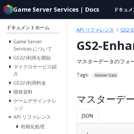
Documentation
Game Server Services | Docs
ドキュメ
index
for
AI
ドキュメントホーム
API リファレンス
GS2-E
agents
GS2-En
Game Server
Services について
GS2の利用を開始
マスターデータのフォ
マイクロサービス紹
介
Tags:
Master Data
GS2の利用料金
開発資料
マスターデ
ゲームデザインナレ
ッジ
JSON
API リファレンス
初期化処理