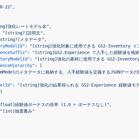
8-22"
,
ring]強化レートモデル名"
,
"[string?]説明文"
,
[string?]メタデータ"
,
ryModelId"
:
"[string]強化対象に使用できる GS2-Inventory
enceSuffix"
:
"[string]GS2-Experience で入手した経験
toryModelId"
:
"[string]強化の素材に使用できる GS2-Invento
enceHierarchy"
:
[
]ItemModelのメタデータに格納する、入手経験値を定義するJSONデータ
elId"
:
"[string]強化の結果得られる GS2-Experience 経験値モデ
[
[float]経験値ボーナスの倍率 (1.0 = ボーナスなし)"
,
"[int]抽選重み"