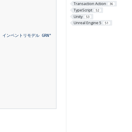
Transaction Action
36
TypeScript
52
Unity
53
Unreal Engine 5
51
ry インベントリモデル GRN"
,