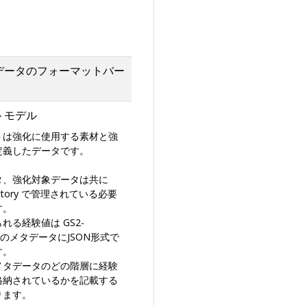
データのフォーマットバー
トモデル
トは強化に使用する素材と強
定義したデータです。
タ、強化対象データは共に
ventory で管理されている必要
す。
れる経験値は GS2-
ory のメタデータにJSON形式で
す。
メタデータのどの階層に経験
格納されているかを記載する
ります。