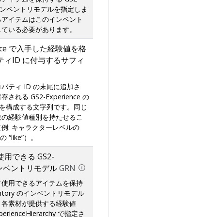
y のインベントリモデルを指定しま
るアイテムはこのインベント
している必要があります。
ience で入手した経験値を格
ィID に付与するサフィ
パティ ID の末尾に追加さ
れる GS2-Experience の
D を構成する文字列です。同じ
数の経験値種別を持たせるこ
例: キャラクターレベルの
の “like”）。
用できる GS2-
y インベントリモデル
GRN
て使用できるアイテムを保持
ventory のインベントリモデル
。各素材が提供する経験値
perienceHierarchy で指定さ