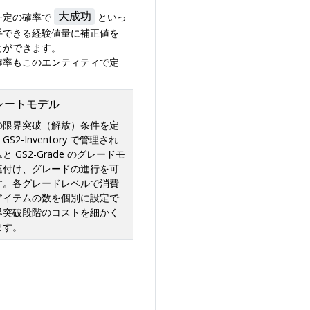
一定の確率で
大成功
といっ
手できる経験値量に補正値を
とができます。
確率もこのエンティティで定
。
レートモデル
の限界突破（解放）条件を定
S2-Inventory で管理され
 GS2-Grade のグレードモ
連付け、グレードの進行を可
す。各グレードレベルで消費
アイテムの数を個別に設定で
界突破段階のコストを細かく
ます。