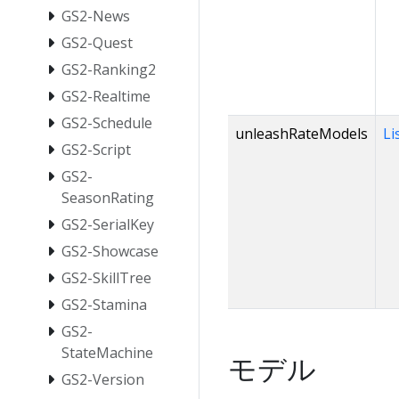
GS2-News
GS2-Quest
GS2-Ranking2
GS2-Realtime
GS2-Schedule
unleashRateModels
Li
GS2-Script
GS2-
SeasonRating
GS2-SerialKey
GS2-Showcase
GS2-SkillTree
GS2-Stamina
GS2-
StateMachine
モデル
GS2-Version