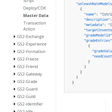
Script
"unleashRateModels
Deploy/CDK
{
"name"
:
"[st
Master Data
"description"
:
Transaction
"metadata"
:
"
Action
"targetInvento
"gradeModelId"
GS2-Exchange
"gradeEntries"
GS2-Experience
{
GS2-Formation
"gradeValu
"needCount
GS2-Freeze
}
GS2-Friend
]
}
GS2-Gateway
]
GS2-Grade
}
GS2-Guard
GS2-Guild
GS2-Identifier
GS2-Idle