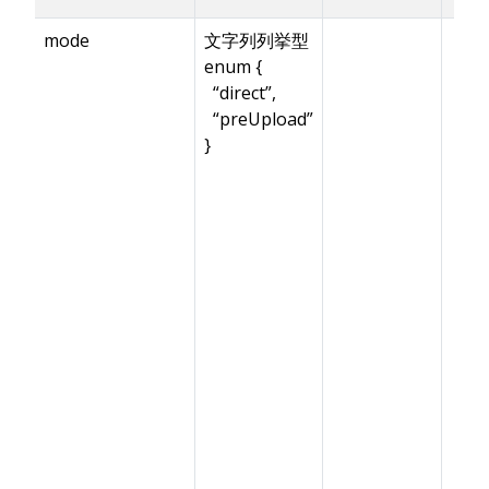
mode
文字列列挙型
enum {
“direct”,
“preUpload”
}