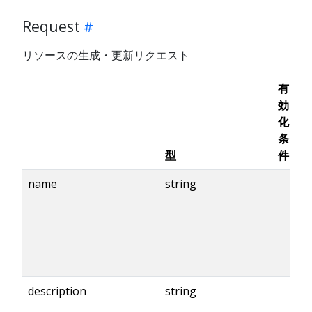
Request
リソースの生成・更新リクエスト
有
効
化
条
必
型
件
須
name
string
✓
description
string