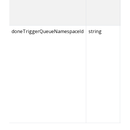
doneTriggerQueueNamespaceId
string
{do
== 