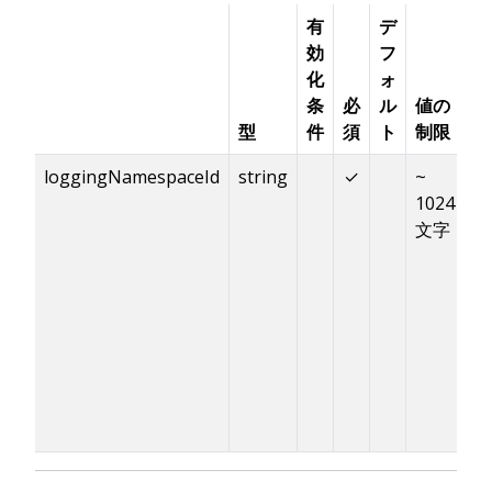
有
デ
効
フ
化
ォ
条
必
ル
値の
型
件
須
ト
制限
説
loggingNamespaceId
string
✓
~
ロ
1024
す
文字
L
ム
G
「