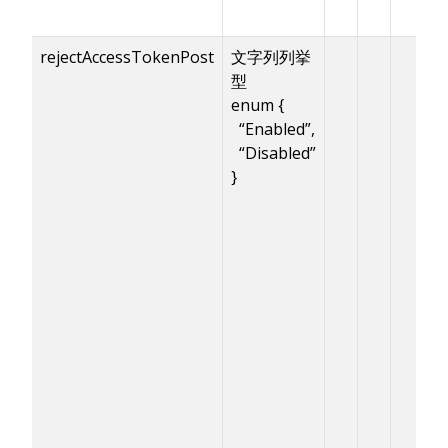
rejectAccessTokenPost
文字列列挙
型
enum {
“Enabled”,
“Disabled”
}