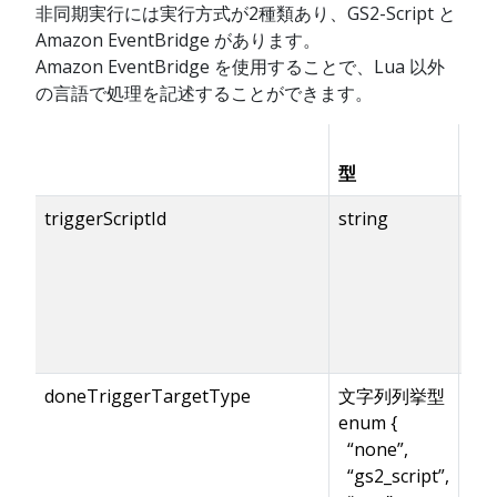
非同期実行には実行方式が2種類あり、GS2-Script と
Amazon EventBridge があります。
Amazon EventBridge を使用することで、Lua 以外
の言語で処理を記述することができます。
型
有
triggerScriptId
string
doneTriggerTargetType
文字列列挙型
enum {
“none”,
“gs2_script”,