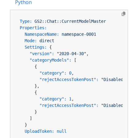
Python
Type:
GS2::Chat::CurrentModelMaster
Properties:
NamespaceName:
namespace-0001
Mode:
direct
Settings:
 {

"version":
"2020-04-30"
,

"categoryModels":
 [

      {

"category":
0
,

"rejectAccessTokenPost":
"Disabled"
      },

      {

"category":
1
,

"rejectAccessTokenPost":
"Disabled"
      }

    ]

  }

UploadToken:
null