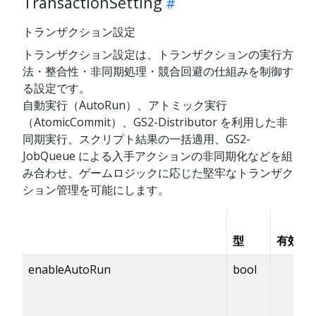
TransactionSetting
トランザクション設定
トランザクション設定は、トランザクションの実行方
法・整合性・非同期処理・競合回避の仕組みを制御す
る設定です。
自動実行（AutoRun）、アトミック実行
（AtomicCommit）、GS2-Distributor を利用した非
同期実行、スクリプト結果の一括適用、GS2-
JobQueue による入手アクションの非同期化などを組
み合わせ、ゲームロジックに応じた堅牢なトランザク
ション管理を可能にします。
型
有効化
enableAutoRun
bool