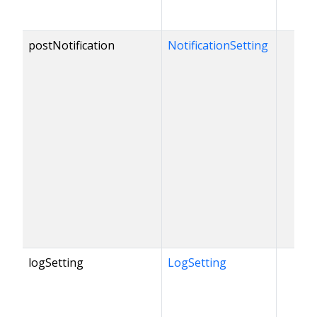
postNotification
NotificationSetting
✓
logSetting
LogSetting