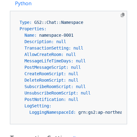
Python
Type:
GS2::Chat::Namespace
Properties:
Name:
namespace-0001
Description:
null
TransactionSetting:
null
AllowCreateRoom:
null
MessageLifeTimeDays:
null
PostMessageScript:
null
CreateRoomScript:
null
DeleteRoomScript:
null
SubscribeRoomScript:
null
UnsubscribeRoomScript:
null
PostNotification:
null
LogSetting:
LoggingNamespaceId:
grn:gs2:ap-northeast-1:Y