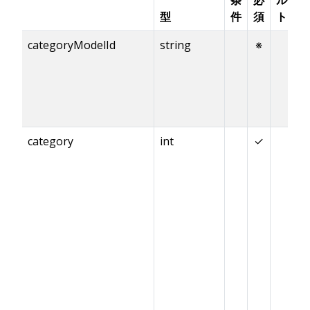
型
件
須
ト
値
categoryModelId
string
※
~
category
int
✓
0 
2