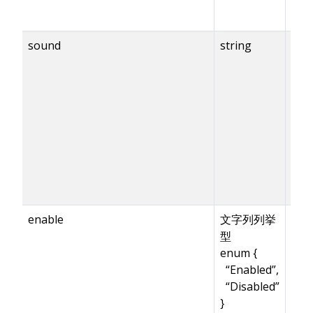
sound
string
{en
== t
enable
文字列列挙
型
enum {
“Enabled”,
“Disabled”
}