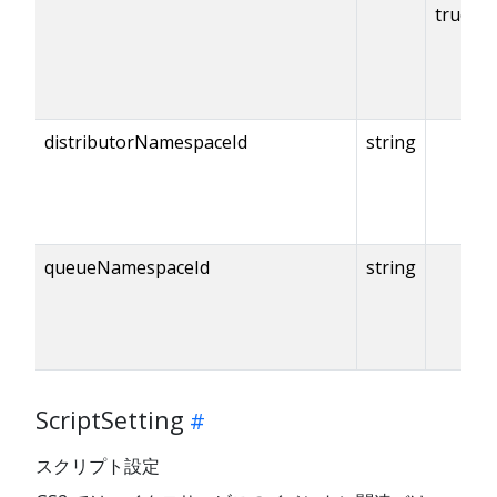
true
distributorNamespaceId
string
queueNamespaceId
string
ScriptSetting
スクリプト設定