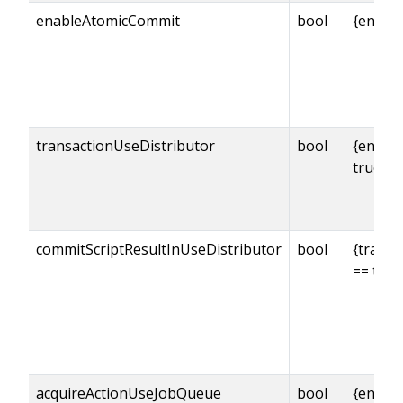
enableAtomicCommit
bool
{enabl
transactionUseDistributor
bool
{enabl
true
commitScriptResultInUseDistributor
bool
{transa
== true
acquireActionUseJobQueue
bool
{enabl