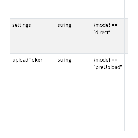
settings
string
{mode} ==
✓※
“direct”
uploadToken
string
{mode} ==
✓※
“preUpload”