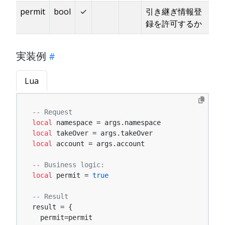
permit
bool
✓
引き継ぎ情報登
録を許可するか
実装例
Lua
-- Request
local
local
local
 account = args.account

-- Business logic:
local
 permit = 
true
-- Result
result = {

  permit=permit
