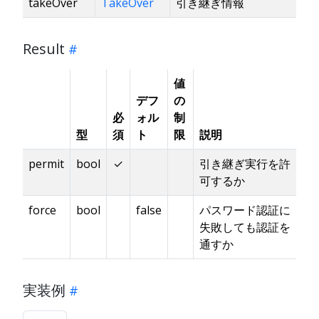
takeOver
TakeOver
引き継ぎ情報
Result
値
デフ
の
必
ォル
制
型
須
ト
限
説明
permit
bool
✓
引き継ぎ実行を許
可するか
force
bool
false
パスワード認証に
失敗しても認証を
通すか
実装例