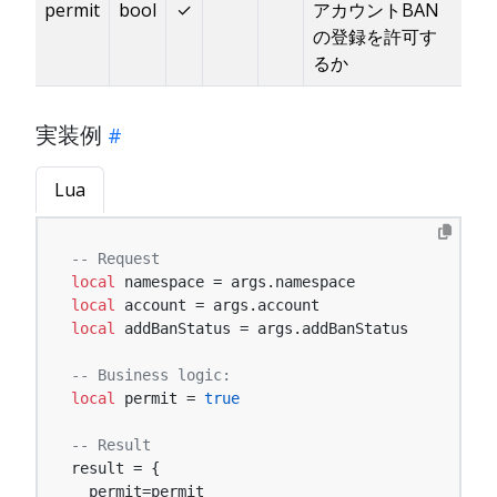
permit
bool
✓
アカウントBAN
の登録を許可す
るか
実装例
Lua
-- Request
local
local
local
 addBanStatus = args.addBanStatus

-- Business logic:
local
 permit = 
true
-- Result
result = {

  permit=permit
