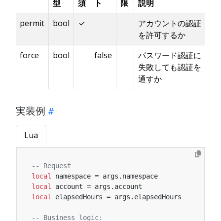
型
須
ト
限
説明
permit
bool
✓
アカウントの認証
を許可するか
force
bool
false
パスワード認証に
失敗しても認証を
通すか
実装例
Lua
-- Request
local
local
local
 elapsedHours = args.elapsedHours

-- Business logic: