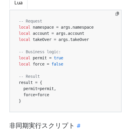
Lua
-- Request
local
local
local
 takeOver = args.takeOver

-- Business logic:
local
 permit = 
true
local
 force = 
false
-- Result
result = {

  permit=permit,

  force=force

}
非同期実行スクリプト